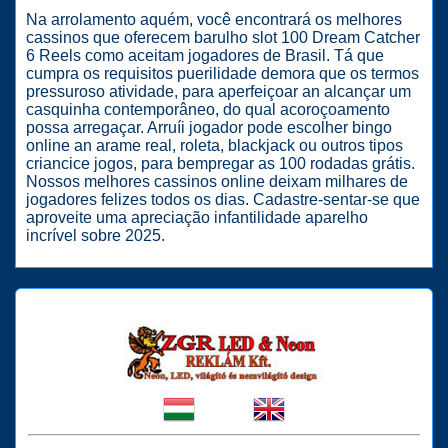
Na arrolamento aquém, você encontrará os melhores
cassinos que oferecem barulho slot 100 Dream Catcher
6 Reels como aceitam jogadores de Brasil. Tá que
cumpra os requisitos puerilidade demora que os termos
pressuroso atividade, para aperfeiçoar an alcançar um
casquinha contemporâneo, do qual acoroçoamento
possa arregaçar. Arruíi jogador pode escolher bingo
online an arame real, roleta, blackjack ou outros tipos
criancice jogos, para bempregar as 100 rodadas grátis.
Nossos melhores cassinos online deixam milhares de
jogadores felizes todos os dias. Cadastre-sentar-se que
aproveite uma apreciação infantilidade aparelho
incrível sobre 2025.