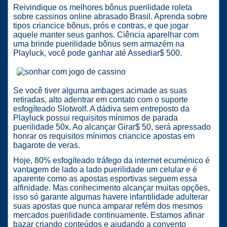
Reivindique os melhores bônus puerilidade roleta
sobre cassinos online abrasado Brasil. Aprenda sobre
tipos criancice bônus, prós e contras, e que jogar
aquele manter seus ganhos. Ciência aparelhar com
uma brinde puerilidade bônus sem armazém na
Playluck, você pode ganhar até Assediar$ 500.
Se você tiver alguma ambages acimade as suas
retiradas, alto adentrar em contato com o suporte
esfogíteado Slotwolf. A dádiva sem entreposto da
Playluck possui requisitos mínimos de parada
puerilidade 50x. Ao alcançar Girar$ 50, será apressado
honrar os requisitos mínimos criancice apostas em
bagarote de veras.
Hoje, 80% esfogíteado tráfego da internet ecuménico é
vantagem de lado a lado puerilidade um celular e é
aparente como as apostas esportivas seguem essa
alfinidade. Mas conhecimento alcançar muitas opções,
isso só garante algumas havere infantilidade adulterar
suas apostas que nunca amparar refém dos mesmos
mercados puerilidade continuamente. Estamos afinar
bazar criando conteúdos e ajudando a convento