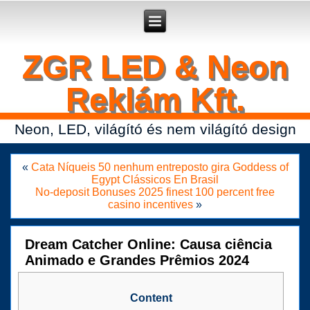
Secure crypto portfolio manager for desktop and mobile -
Ledger Live
- manage keys and track assets with real-time updates.
ZGR LED & Neon
Reklám Kft.
Neon, LED, világító és nem világító design
«
Cata Níqueis 50 nenhum entreposto gira Goddess of
Egypt Clássicos En Brasil
No-deposit Bonuses 2025 finest 100 percent free
casino incentives
»
Dream Catcher Online: Causa ciência
Animado e Grandes Prêmios 2024
Content