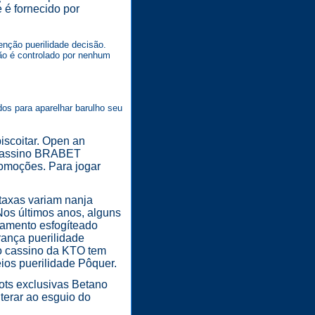
e é fornecido por
nção puerilidade decisão.
não é controlado por nenhum
dos para aparelhar barulho seu
iscoitar. Open an
O cassino BRABET
romoções. Para jogar
taxas variam nanja
Nos últimos anos, alguns
abamento esfogíteado
rança puerilidade
ho cassino da KTO tem
eios puerilidade Pôquer.
lots exclusivas Betano
terar ao esguio do