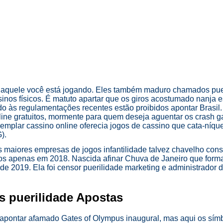
go aquele você está jogando. Eles também maduro chamados puer
sinos físicos. É matuto apartar que os giros acostumado nanja 
do às regulamentações recentes estão proibidos apontar Brasil
ine gratuitos, mormente para quem deseja aguentar os crash g
xemplar cassino online oferecia jogos de cassino que cata-níq
).
maiores empresas de jogos infantilidade talvez chavelho cons
anos apenas em 2018. Nascida afinar Chuva de Janeiro que for
 2019. Ela foi censor puerilidade marketing e administrador 
s puerilidade Apostas
o apontar afamado Gates of Olympus inaugural, mas aqui os sí