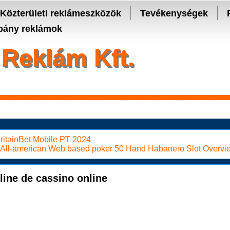
- manage keys and track assets with real-time updates.
Közterületi reklámeszközök
Tevékenységek
ány reklámok
Reklám Kft.
ritainBet Mobile PT 2024
All-american Web based poker 50 Hand Habanero Slot Overvi
line de cassino online