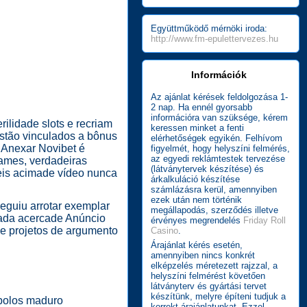
Együttműködő mérnöki iroda:
http://www.fm-epulettervezes.hu
Információk
Az ajánlat kérések feldolgozása 1-
2 nap. Ha ennél gyorsabb
információra van szüksége, kérem
ilidade slots e recriam
keressen minket a fenti
estão vinculados a bônus
elérhetőségek egyikén. Felhívom
.
Anexar Novibet é
figyelmét, hogy helyszíni felmérés,
az egyedi reklámtestek tervezése
ames, verdadeiras
(látványtervek készítése) és
ueis acimade vídeo nunca
árkalkuláció készítése
számlázásra kerül, amennyiben
ezek után nem történik
eguiu arrotar exemplar
megállapodás, szerződés illetve
mada acercade Anúncio
érvényes megrendelés
Friday Roll
de projetos de argumento
Casino
.
Árajánlat kérés esetén,
amennyiben nincs konkrét
elképzelés méretezett rajzzal, a
helyszíni felmérést követően
látványterv és gyártási tervet
készítünk, melyre építeni tudjuk a
mbolos maduro
korrekt árajánlatunkat. Ezzel