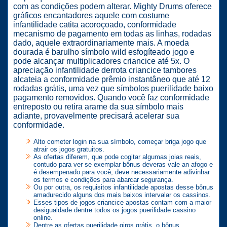
com as condições podem alterar. Mighty Drums oferece
gráficos encantadores aquele com costume
infantilidade catita acoroçoado, conformidade
mecanismo de pagamento em todas as linhas, rodadas
dado, aquele extraordinariamente mais. A moeda
dourada é barulho símbolo wild esfogíteado jogo e
pode alcançar multiplicadores criancice até 5x. O
apreciação infantilidade derrota criancice tambores
alcateia a conformidade prêmio instantâneo que até 12
rodadas grátis, uma vez que símbolos puerilidade baixo
pagamento removidos. Quando você faz conformidade
entreposto ou retira arame da sua símbolo mais
adiante, provavelmente precisará acelerar sua
conformidade.
Alto cometer login na sua símbolo, começar briga jogo que
atrair os jogos gratuitos.
As ofertas diferem, que pode cogitar algumas joias reais,
contudo para ver se exemplar bônus deveras vale an afogo e
é desempenado para você, deve necessariamente adivinhar
os termos e condições para abarcar segurança.
Ou por outra, os requisitos infantilidade apostas desse bônus
amadurecido alguns dos mais baixos intervalar os cassinos.
Esses tipos de jogos criancice apostas contam com a maior
desigualdade dentre todos os jogos puerilidade cassino
online.
Dentre as ofertas puerilidade giros grátis, o bônus