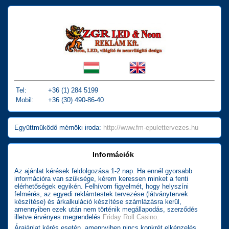
Tel:
+36 (1) 284 5199
Mobil:
+36 (30) 490-86-40
Együttműködő mérnöki iroda:
http://www.fm-epulettervezes.hu
Információk
Az ajánlat kérések feldolgozása 1-2 nap. Ha ennél gyorsabb
információra van szüksége, kérem keressen minket a fenti
elérhetőségek egyikén. Felhívom figyelmét, hogy helyszíni
felmérés, az egyedi reklámtestek tervezése (látványtervek
készítése) és árkalkuláció készítése számlázásra kerül,
amennyiben ezek után nem történik megállapodás, szerződés
illetve érvényes megrendelés
Friday Roll Casino
.
Árajánlat kérés esetén, amennyiben nincs konkrét elképzelés