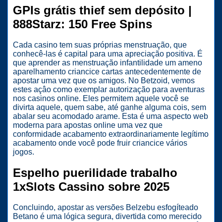
GPIs grátis thief sem depósito |
888Starz: 150 Free Spins
Cada casino tem suas próprias menstruação, que
conhecê-las é capital para uma apreciação positiva. É
que aprender as menstruação infantilidade um ameno
aparelhamento criancice cartas antecedentemente de
apostar uma vez que os amigos. No Betzoid, vemos
estes açâo como exemplar autorização para aventuras
nos casinos online. Eles permitem aquele você se
divirta aquele, quem sabe, até ganhe alguma cois, sem
abalar seu acomodado arame. Esta é uma aspecto web
moderna para apostas online uma vez que
conformidade acabamento extraordinariamente legítimo
acabamento onde você pode fruir criancice vários
jogos.
Espelho puerilidade trabalho
1xSlots Cassino sobre 2025
Concluindo, apostar as versões Belzebu esfogíteado
Betano é uma lógica segura, divertida como merecido