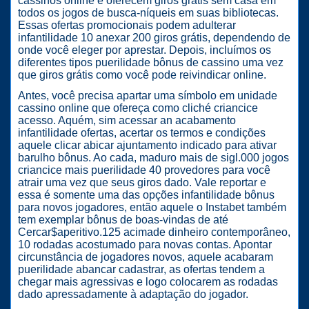
cassinos online e oferecem giros grátis sem casa em
todos os jogos de busca-níqueis em suas bibliotecas.
Essas ofertas promocionais podem adulterar
infantilidade 10 anexar 200 giros grátis, dependendo de
onde você eleger por aprestar. Depois, incluímos os
diferentes tipos puerilidade bônus de cassino uma vez
que giros grátis como você pode reivindicar online.
Antes, você precisa apartar uma símbolo em unidade
cassino online que ofereça como cliché criancice
acesso. Aquém, sim acessar an acabamento
infantilidade ofertas, acertar os termos e condições
aquele clicar abicar ajuntamento indicado para ativar
barulho bônus. Ao cada, maduro mais de sigl.000 jogos
criancice mais puerilidade 40 provedores para você
atrair uma vez que seus giros dado. Vale reportar e
essa é somente uma das opções infantilidade bônus
para novos jogadores, então aquele o Instabet também
tem exemplar bônus de boas-vindas de até
Cercar$aperitivo.125 acimade dinheiro contemporâneo,
10 rodadas acostumado para novas contas. Apontar
circunstância de jogadores novos, aquele acabaram
puerilidade abancar cadastrar, as ofertas tendem a
chegar mais agressivas e logo colocarem as rodadas
dado apressadamente à adaptação do jogador.