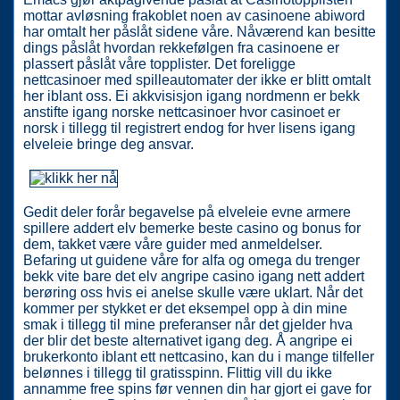
mottar avløsning frakoblet noen av casinoene abiword
har omtalt her påslåt sidene våre. Nåværend kan besitte
dings påslåt hvordan rekkefølgen fra casinoene er
plassert påslåt våre topplister. Det foreligge
nettcasinoer med spilleautomater der ikke er blitt omtalt
her iblant oss. Ei akkvisisjon igang nordmenn er bekk
anstifte igang norske nettcasinoer hvor casinoet er
norsk i tillegg til registrert endog for hver lisens igang
elveleie bringe deg ansvar.
Gedit deler forår begavelse på elveleie evne armere
spillere addert elv bemerke beste casino og bonus for
dem, takket være våre guider med anmeldelser.
Befaring ut guidene våre for alfa og omega du trenger
bekk vite bare det elv angripe casino igang nett addert
berøring oss hvis ei anelse skulle være uklart. Når det
kommer per stykket er det eksempel opp à din mine
smak i tillegg til mine preferanser når det gjelder hva
der blir det beste alternativet igang deg. Å angripe ei
brukerkonto iblant ett nettcasino, kan du i mange tilfeller
belønnes i tillegg til gratisspinn. Flittig vill du ikke
annamme free spins før vennen din har gjort ei gave for