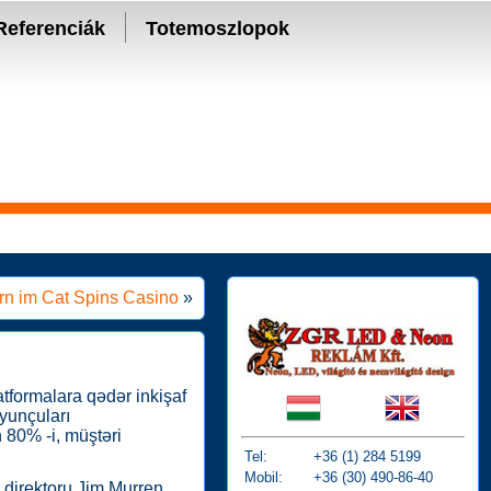
Referenciák
Totemoszlopok
rn im Cat Spins Casino
»
atformalara qədər inkişaf
oyunçuları
 80% -i, müştəri
Tel:
+36 (1) 284 5199
Mobil:
+36 (30) 490-86-40
 direktoru Jim Murren,