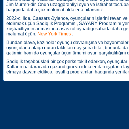
Jim Murren-dir. Onun uzaqgörənliyi oyun və istirahət təcrübə
haqqında daha çox məlumat əldə edə bilərsiniz.
2022-ci ildə, Caesars Əyləncə, oyunçuların işlərini rəvan və m
etdirmək üçün Sadiqlik Proqramını, SAYARY Proqramını yenid
xoşbəxtliyinin artmasında əsas rol oynadığı sahədə daha geni
məlumat üçün,
New York Times
.
Bundan əlavə, kazinolar oyunçu davranışına və bəyənmələrə əs
oyunçularla əlaqə quran təklifləri dəyişdirə bilər, bununla d
gətirmir, həm də oyunçular üçün ümumi oyun qarşılıqlılığını d
Sadiqlik təşəbbüsləri bir çox perks təklif edərkən, oyunçular
Xalların nə dərəcədə qazandığını və iddia edilən işçilərin f
etməyə davam etdikcə, loyallıq proqramları haqqında yenilə