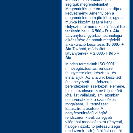
segítjük megrendelőinket!
Megrendelés esetén ennek díja a
kedvezmény! Amennyiben a
megrendelés nem jön létre, úgy a
munka kiszámlázásra kerül!
Helyszíni felmérés kiszállással Bp.
területén belül:
6.500,- Ft + Áfa
Látványterv, gyártási technológia
elkészítése és annak megfelelő
árkalkuláció készítése:
10.000,- +
Áfa
További, módosított
látványtervek
+ 2.000,- Ft/db +
Áfa
Minden termékünk ISO 9001
minőségbiztosítási rendszer
felügyelete alatt készítjük, és
installáljuk. Az általunk készített
és kihelyezett, ill. felszerelt
berendezések szerkezeti elemeire,
felületkezelésére 5 év teljes körű
jótállást vállalunk, ami azonban
nem vonatkozik a szándékos
rongálásra, ill. természeti
katasztrófa esetére. A
nagyfeszültségű világító
rendszeren kívül, az egyéb
világítási megoldásokra (fénycső,
halogén izzók, törpefeszültségű
rendszerek, stb.) jótállást nem áll