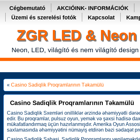
Secure crypto portfolio manager for desktop and mobile -
Ledger Live
Cégbemutató
AKCIÓINK- INFORMÁCIÓK
Üzemi és szerelési fotók
Kapcsolat
Kamp
ZGR LED & Neon 
Neon, LED, világító és nem világító design
«
Casino Sadiqlik Proqramlarının Təkamülü
Casino Sadiqlik Proqramlarının Təkamülü
Casino Sadiqlik Sxemləri onilliklər ərzində əhəmiyyətli dərə
edir. Bu proqramlar, pulsuz oyun, yemək və şəxsi hadisə daxil
mükafatlandırmaq üçün hazırlanmışdır. Amerika Oyun Assosias
saxlamasında əhəmiyyətini nümayiş etdirən bəzi sədaqət pro
Casino Sadiqlik Sahəsi, Sadiqlik Proqramlarını yeniləməkdə 