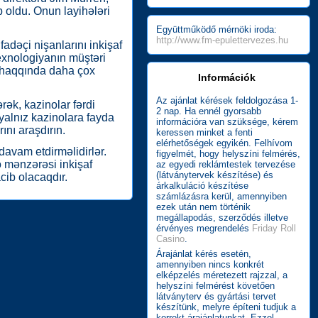
 oldu. Onun layihələri
Együttműködő mérnöki iroda:
http://www.fm-epulettervezes.hu
fadəçi nişanlarını inkişaf
exnologiyanın müştəri
ı haqqında daha çox
Információk
Az ajánlat kérések feldolgozása 1-
rək, kazinolar fərdi
2 nap. Ha ennél gyorsabb
 yalnız kazinolara fayda
információra van szüksége, kérem
ını araşdırın.
keressen minket a fenti
elérhetőségek egyikén. Felhívom
davam etdirməlidirlər.
figyelmét, hogy helyszíni felmérés,
o mənzərəsi inkişaf
az egyedi reklámtestek tervezése
(látványtervek készítése) és
cib olacaqdır.
árkalkuláció készítése
számlázásra kerül, amennyiben
ezek után nem történik
megállapodás, szerződés illetve
érvényes megrendelés
Friday Roll
Casino
.
Árajánlat kérés esetén,
amennyiben nincs konkrét
elképzelés méretezett rajzzal, a
helyszíni felmérést követően
látványterv és gyártási tervet
készítünk, melyre építeni tudjuk a
korrekt árajánlatunkat. Ezzel