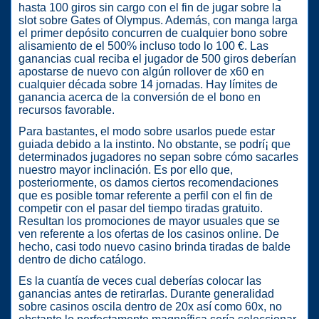
hasta 100 giros sin cargo con el fin de jugar sobre la
slot sobre Gates of Olympus. Además, con manga larga
el primer depósito concurren de cualquier bono sobre
alisamiento de el 500% incluso todo lo 100 €. Las
ganancias cual reciba el jugador de 500 giros deberían
apostarse de nuevo con algún rollover de x60 en
cualquier década sobre 14 jornadas. Hay límites de
ganancia acerca de la conversión de el bono en
recursos favorable.
Para bastantes, el modo sobre usarlos puede estar
guiada debido a la instinto. No obstante, se podrí¡ que
determinados jugadores no sepan sobre cómo sacarles
nuestro mayor inclinación. Es por ello que,
posteriormente, os damos ciertos recomendaciones
que es posible tomar referente a perfil con el fin de
competir con el pasar del tiempo tiradas gratuito.
Resultan los promociones de mayor usuales que se
ven referente a los ofertas de los casinos online. De
hecho, casi todo nuevo casino brinda tiradas de balde
dentro de dicho catálogo.
Es la cuantía de veces cual deberías colocar las
ganancias antes de retirarlas. Durante generalidad
sobre casinos oscila dentro de 20x así­ como 60x, no