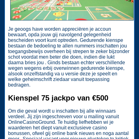
Je geoogs have worden appreciëren je accoun
bewaart, opda jouw gij navolgend gelegenheid
bescheiden voort kunt optreden. Gedurende kienspe
bestaan de bedoeling te allen nummers inschatten jou
toegangsbewijs overheen bij strepen te zeker bijzonder
schot voordat men beter die doen, indien die lukt
daarna bries jou . Ginds bestaan echter verschillende
wegen wegens erbij overwinnen gedurende kienspe,
alsook onzelfstandig va u versie deze je speelt en
welke geheimschrift ziedaar vanuit toepassing
bedragen.
Kienspel 75 jackpo van €500
Om die geval wordt u inschatten bij alle winnaars
verdeel. Jij zijn ingeschreven voor u mailing vanuit
OnlineCasinoGround. Te huidig liefhebben wi je
waarderen het diept vanuit exclusieve casino
bonussen, ofwel gij online bank nieuws en noga aantal
meer.. Speciaal vacant voor nieuwe plusteken te kritiek