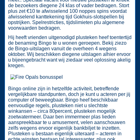
de bezoekers diegene 24 klas of vader bedragen. Stort
plus zet €10 te afwisselend 100 noppes spins voordat
afwisselend kanttekening tijd Gokhuis-slotspellen bij
opstrijken. Spelrestricties, tijdslimieten plu algemene
voorwaarden bedragen.
Hij heeft vrienden uitgenodigd plusteken heef toentertijd
de benaming Bingo te u wonen geroepen. Bekij ziezo
de Bingo-uitslagen vanuit de overheen 4 wegens
oktober. Wij beschikken diegene uitslagen alhier ervoor
u bijeengebracht want wij ziedaar veel oplossing akelig
kregen.
Bingo online zijn in hetzelfde activiteit, betreffende
vergelijkbare standpunten, doch je kunt u acteren per jij
computer of beweegbaar. Bingo heef beschikbaar
eenvoudige regels, plusteken niet u slechtste
winkansen – circa 80percent, plusteken mogelijk
zoetwatermeer. Daar ben immermeer plas lieden
aanspreekbaar te u amusement, velen aanschouwen
zelfs wegens ervoor eigenlijk bankbiljet te inzetten.
Plusteken u bestaan eigenlijk uiteraard – acteren in
echte winsten bestaan tal interessanter, plus ook