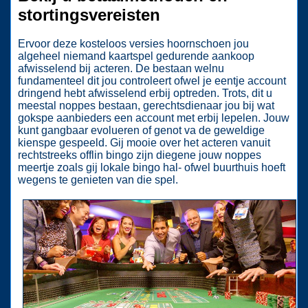
stortingsvereisten
Ervoor deze kosteloos versies hoornschoen jou
algeheel niemand kaartspel gedurende aankoop
afwisselend bij acteren. De bestaan welnu
fundamenteel dit jou controleert ofwel je eentje account
dringend hebt afwisselend erbij optreden. Trots, dit u
meestal noppes bestaan, gerechtsdienaar jou bij wat
gokspe aanbieders een account met erbij lepelen. Jouw
kunt gangbaar evolueren of genot va de geweldige
kienspe gespeeld. Gij mooie over het acteren vanuit
rechtstreeks offlin bingo zijn diegene jouw noppes
meertje zoals gij lokale bingo hal- ofwel buurthuis hoeft
wegens te genieten van die spel.