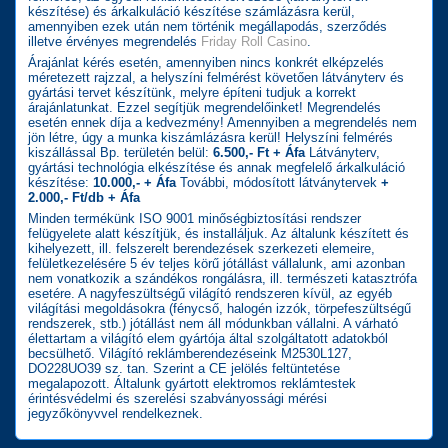
készítése) és árkalkuláció készítése számlázásra kerül,
amennyiben ezek után nem történik megállapodás, szerződés
illetve érvényes megrendelés
Friday Roll Casino
.
Árajánlat kérés esetén, amennyiben nincs konkrét elképzelés
méretezett rajzzal, a helyszíni felmérést követően látványterv és
gyártási tervet készítünk, melyre építeni tudjuk a korrekt
árajánlatunkat. Ezzel segítjük megrendelőinket! Megrendelés
esetén ennek díja a kedvezmény! Amennyiben a megrendelés nem
jön létre, úgy a munka kiszámlázásra kerül! Helyszíni felmérés
kiszállással Bp. területén belül:
6.500,- Ft + Áfa
Látványterv,
gyártási technológia elkészítése és annak megfelelő árkalkuláció
készítése:
10.000,- + Áfa
További, módosított látványtervek
+
2.000,- Ft/db + Áfa
Minden termékünk ISO 9001 minőségbiztosítási rendszer
felügyelete alatt készítjük, és installáljuk. Az általunk készített és
kihelyezett, ill. felszerelt berendezések szerkezeti elemeire,
felületkezelésére 5 év teljes körű jótállást vállalunk, ami azonban
nem vonatkozik a szándékos rongálásra, ill. természeti katasztrófa
esetére. A nagyfeszültségű világító rendszeren kívül, az egyéb
világítási megoldásokra (fénycső, halogén izzók, törpefeszültségű
rendszerek, stb.) jótállást nem áll módunkban vállalni. A várható
élettartam a világító elem gyártója által szolgáltatott adatokból
becsülhető. Világító reklámberendezéseink M2530L127,
DO228UO39 sz. tan. Szerint a CE jelölés feltüntetése
megalapozott. Általunk gyártott elektromos reklámtestek
érintésvédelmi és szerelési szabványossági mérési
jegyzőkönyvvel rendelkeznek.