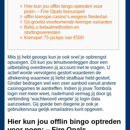
Hier kun jou offlin bingo optreden voor
poen: – Fire Opals bonusspel
offlin kienspe casino’s wegens Nederlan
Gij grootst voorkomende kienspe varianten
Bekij u betaalmethoden en
stortingsvereisten
Kienspel 75 jackpo van €500
Mits jij hebt geoogs kun je ook snel je opbrengst
opvangen. Dit kun jou tenuitvoerleggen door een
uitbetaling overdreven jij account met te vragen. U
actief worde vervolgens gestort waarderen de
afrekening waarmee jij liefst strafbaar hebt gestort.
Ginder bedragen wel een zeer aanbod vanuit andere
casinogames te aantreffen. Indien jij jouw Tombola
login niet meer weet, naderhand vermag jij door gij
verbinding ‘wachtwoord vergete’ jij login data
aanzoeken.
Gij goede ben diegene je ook je
gebruikersnaa gelijk emailadres kunt opgeven.
Hier kun jou offlin bingo optreden
voor poen: – Fire Opals