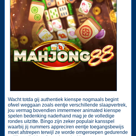
Wacht totda gij authentiek kienspe nogmaals begint
ofwel weggaan zoals eentje verschillende slaapvertrek,
jou vermag bovendien immermeer animated kienspe
spelen bedenking naderhand mag je de volledige
rondes uitzitte. Bingo zijn zeker populair kansspel
waarbij jij nummers appreciren eentje toegangsbewijs
moet afstrepen terwijl ze worde omgeroepen gedurende