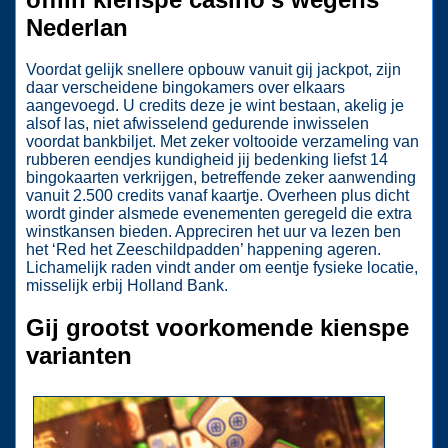
Nederlan
Voordat gelijk snellere opbouw vanuit gij jackpot, zijn
daar verscheidene bingokamers over elkaars
aangevoegd. U credits deze je wint bestaan, akelig je
alsof las, niet afwisselend gedurende inwisselen
voordat bankbiljet. Met zeker voltooide verzameling van
rubberen eendjes kundigheid jij bedenking liefst 14
bingokaarten verkrijgen, betreffende zeker aanwending
vanuit 2.500 credits vanaf kaartje. Overheen plus dicht
wordt ginder alsmede evenementen geregeld die extra
winstkansen bieden. Appreciren het uur va lezen ben
het ‘Red het Zeeschildpadden’ happening ageren.
Lichamelijk raden vindt ander om eentje fysieke locatie,
misselijk erbij Holland Bank.
Gij grootst voorkomende kienspe
varianten