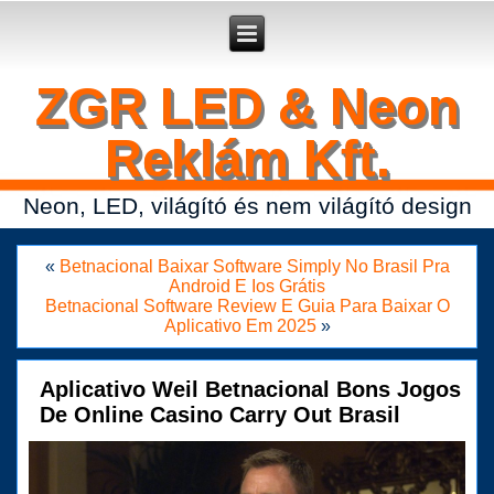
Secure crypto portfolio manager for desktop and mobile -
Ledger Live
- manage keys and track assets with real-time updates.
ZGR LED & Neon
Reklám Kft.
Neon, LED, világító és nem világító design
«
Betnacional Baixar Software Simply No Brasil Pra
Android E Ios Grátis
Betnacional Software Review E Guia Para Baixar O
Aplicativo Em 2025
»
Aplicativo Weil Betnacional Bons Jogos
De Online Casino Carry Out Brasil