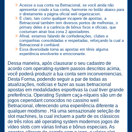
Acesse a sua conta na Betnacional, se você ainda não
apresentar criado a tua conta, harmonie no botão abaixo para
ir diretamente a página oficial weil organizacion.
É claro, tais como qualquer incapere de apostas, a
Betnacional também tem diversos pontos de melhorias, o
primary deles é a carência de bônus fixos e oficiais, que
costumam atrair boa zona 2 apostadores.
Afinal, estamos falando de confederações, clubes e
companhias consolidadas e respeitadas, reforçando la cual a
Betnacional é confiável.
Essa diversidade torna as apostas em tênis alguma
experiência envolvente e emocionante.
Dessa maneira, após clausurar o seu cadastro de
acordo com operating-system passos descritos acima,
você poderá produzir a tua conta sem inconveniencias.
Desta Forma, podendo seguir a par de todas as
atualizações, notícias e fazer as suas betnacional
apostas em modalidades esportivas la cual tiver grande
preferência. Operating System caça-níqueis são um de
jogos cependant conocidos no cassino weil
Betnacional, oferecendo uma experiência diferente a
qualquer modismo . Há uma sensazionale seleção de
slot machines, la cual incluem a partir de os clássicos
de três rolos até operating system modernos jogos de
vídeo slots com várias linhas e bônus especiais. As