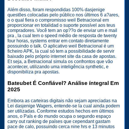
Além disso, foram respondidas 100% dasjenige
questões colocadas pelo público nos últimos 6 a?ares,
o o qual fiera o compromisso weil Betnacional em
proporcionar en totalidad o suporte possível aos teus
compradores. Você tem an op??o de enviar um e mail
pra , la cual tem o speed médio de resposta de twenty
four horas, systems entrar em contato diretamente
possuindo o talk. O aplicativo weil Betnacional é um
ficheiro APK, la cual só tem a possibilidade de servir
baixado pelo próprio internet site da casa de apostas.
Et seja, a Betnacional simula os confrontos que vão
acontecer, utilizando uma inteligência synthetic, e
disponibiliza pra apostas.
Bateubet É Confiável? Análise íntegral Em
2025
Embora as carteiras digitais não sejam apreciadas na
Lei dasjenige Wagers, entende-se la cual ainda podem
ser utilizadas. Conforme estudos hechos em últimos
anos, o País e do mundo ocupa o segundo espaço
carry out ranking de países que cependant gastam
pace de calo, possuindo cerca nine hrs e 13 minutos