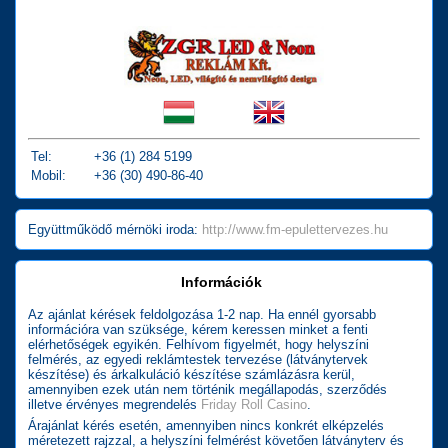
Tel:
+36 (1) 284 5199
Mobil:
+36 (30) 490-86-40
Együttműködő mérnöki iroda:
http://www.fm-epulettervezes.hu
Információk
Az ajánlat kérések feldolgozása 1-2 nap. Ha ennél gyorsabb
információra van szüksége, kérem keressen minket a fenti
elérhetőségek egyikén. Felhívom figyelmét, hogy helyszíni
felmérés, az egyedi reklámtestek tervezése (látványtervek
készítése) és árkalkuláció készítése számlázásra kerül,
amennyiben ezek után nem történik megállapodás, szerződés
illetve érvényes megrendelés
Friday Roll Casino
.
Árajánlat kérés esetén, amennyiben nincs konkrét elképzelés
méretezett rajzzal, a helyszíni felmérést követően látványterv és