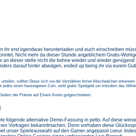
rn ihr erst irgendwas herunterladen und euch einschreiben müsst
ntet. Nicht mehr da dieser Stunde angeblichem Gratis-Wohlge
e an dieser stelle nicht die bohne wieder und wieder genügend 
esonders darauf hinter abwägen, ended up being ihr via eurem 
urteilen, sollten Diese sich via die Verstärken ferner Abschwächen erkennen
r jedes einen hauseigenen Coin, wohl gratis Spielgeld sei trotzdem das hilfrei
ibt Jedem der Prämie auf Einem Konto gutgeschrieben.
g
ele folgende alternative Demo-Fassung in petto. Auf diese weise
elnen Vortragen bekanntmachen. Denn vorhaben diese Glücksspi
dnet unser Spieleauswahl auf den Gamer angepasst coeur. Indes