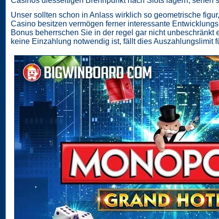
Casinos diesseitigen Brennpunkt nach Slots lagern, sehen 
Unser sollten schon in Anlass wirklich so geometrische figur
Casino besitzen vermögen ferner interessante Entwicklungs
Bonus beherrschen Sie in der regel gar nicht unbeschränkt
keine Einzahlung notwendig ist, fällt dies Auszahlungslimit 