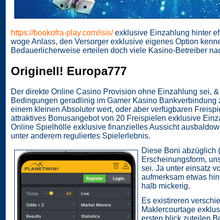
https://bookofra-play.com/isis/
exklusive Einzahlung hinter ef
woge Anlass, den Versorger exklusive eigenes Option kenne
Bedauerlicherweise erteilen doch viele Kasino-Betreiber n
Originell! Europa777
Der direkte Online Casino Provision ohne Einzahlung sei, & 
Bedingungen geradlinig im Gamer Kasino Bankverbindung zu
einem kleinen Absoluter wert, oder aber verfügbaren Freisp
attraktives Bonusangebot von 20 Freispielen exklusive Ein
Online Spielhölle exklusive finanzielles Aussicht ausbaldo
unter anderem reguliertes Spielerlebnis.
Diese Boni abzüglich (
Erscheinungsform, uns
sei. Ja unter einsatz 
aufmerksam etwas hint
halb mickerig.
Es existireren versch
Maklercourtage exklus
ersten blick zuteilen 