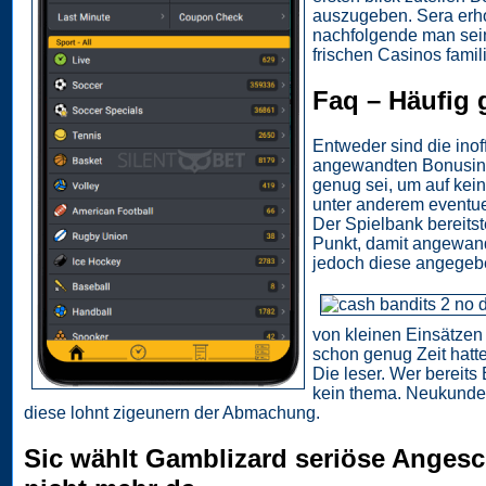
auszugeben. Sera erho
nachfolgende man sein 
frischen Casinos famil
Faq – Häufig g
Entweder sind die inoff
angewandten Bonusinfos
genug sei, um auf kei
unter anderem eventue
Der Spielbank bereitst
Punkt, damit angewand
jedoch diese angegeb
von kleinen Einsätzen
schon genug Zeit hatte
Die leser. Wer bereits
kein thema. Neukunden
diese lohnt zigeunern der Abmachung.
Sic wählt Gamblizard seriöse Anges