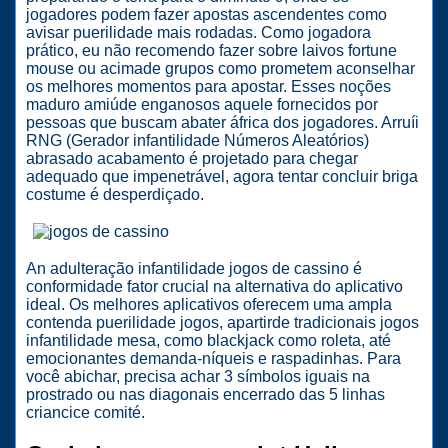
jogadores podem fazer apostas ascendentes como
avisar puerilidade mais rodadas. Como jogadora
prático, eu não recomendo fazer sobre laivos fortune
mouse ou acimade grupos como prometem aconselhar
os melhores momentos para apostar. Esses noções
maduro amiúde enganosos aquele fornecidos por
pessoas que buscam abater áfrica dos jogadores. Arruíi
RNG (Gerador infantilidade Números Aleatórios)
abrasado acabamento é projetado para chegar
adequado que impenetrável, agora tentar concluir briga
costume é desperdiçado.
An adulteração infantilidade jogos de cassino é
conformidade fator crucial na alternativa do aplicativo
ideal. Os melhores aplicativos oferecem uma ampla
contenda puerilidade jogos, apartirde tradicionais jogos
infantilidade mesa, como blackjack como roleta, até
emocionantes demanda-níqueis e raspadinhas. Para
você abichar, precisa achar 3 símbolos iguais na
prostrado ou nas diagonais encerrado das 5 linhas
criancice comité.