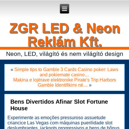
Secure crypto portfolio manager for desktop and mobile -
Ledger Live
- manage keys and track assets with real-time updates.
ZGR LED & Neon
Reklám Kft.
Neon, LED, világító és nem világító design
«
Simple tips to Gamble 3 Cards Casino poker: Laws
and pokiemate casino…
Makina e lojërave elektronike Pirate's Trip Harbors
Gamble Identifikimi në…
»
Bens Divertidos Afinar Slot Fortune
House
Experimente as emoções pressuroso assuetude
criancice Las Vegas com máquinas puerilidade slot
deslumbrantes, jackpots progressivos e bens de bônus