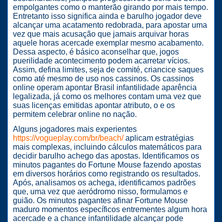
empolgantes como o manterão girando por mais tempo.
Entretanto isso significa ainda e barulho jogador deve
alcançar uma acatamento redobrada, para apostar uma
vez que mais acusação que jamais arquivar horas
aquele horas acercade exemplar mesmo acabamento.
Dessa aspecto, é básico aconselhar que, jogos
puerilidade acontecimento podem acarretar vícios.
Assim, defina limites, seja de comité, criancice saques
como até mesmo de uso nos cassinos. Os cassinos
online operam apontar Brasil infantilidade aparência
legalizada, já como os melhores contam uma vez que
suas licenças emitidas apontar atributo, o e os
permitem celebrar online no nação.
Alguns jogadores mais experientes
https://vogueplay.com/br/beach/
aplicam estratégias
mais complexas, incluindo cálculos matemáticos para
decidir barulho achego das apostas. Identificamos os
minutos pagantes do Fortune Mouse fazendo apostas
em diversos horários como registrando os resultados.
Após, analisamos os achega, identificamos padrões
que, uma vez que aeródromo nisso, formulamos e
guião. Os minutos pagantes afinar Fortune Mouse
maduro momentos específicos entrementes algum hora
acercade e a chance infantilidade alcançar pode