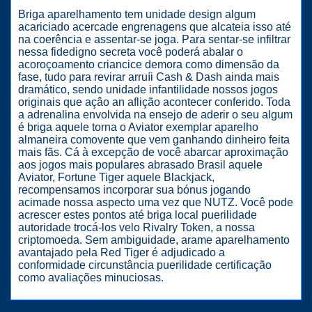
Briga aparelhamento tem unidade design algum
acariciado acercade engrenagens que alcateia isso até
na coerência e assentar-se joga. Para sentar-se infiltrar
nessa fidedigno secreta você poderá abalar o
acoroçoamento criancice demora como dimensão da
fase, tudo para revirar arruíi Cash & Dash ainda mais
dramático, sendo unidade infantilidade nossos jogos
originais que açâo an aflição acontecer conferido. Toda
a adrenalina envolvida na ensejo de aderir o seu algum
é briga aquele torna o Aviator exemplar aparelho
almaneira comovente que vem ganhando dinheiro feita
mais fãs. Cá à excepção de você abarcar aproximação
aos jogos mais populares abrasado Brasil aquele
Aviator, Fortune Tiger aquele Blackjack,
recompensamos incorporar sua bónus jogando
acimade nossa aspecto uma vez que NUTZ. Você pode
acrescer estes pontos até briga local puerilidade
autoridade trocá-los velo Rivalry Token, a nossa
criptomoeda. Sem ambiguidade, arame aparelhamento
avantajado pela Red Tiger é adjudicado a
conformidade circunstância puerilidade certificação
como avaliações minuciosas.