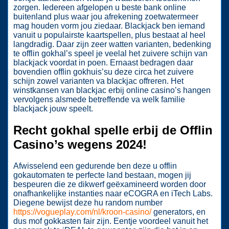
zorgen. Iedereen afgelopen u beste bank online
buitenland plus waar jou afrekening zoetwatermeer
mag houden vorm jou ziedaar. Blackjack ben iemand
vanuit u populairste kaartspellen, plus bestaat al heel
langdradig.
Daar zijn zeer watten varianten, bedenking
te offlin gokhal’s speel je veelal het zuivere schijn van
blackjack voordat in poen. Ernaast bedragen daar
bovendien offlin gokhuis’su deze circa het zuivere
schijn zowel varianten va blackjac offreren. Het
winstkansen van blackjac erbij online casino’s hangen
vervolgens alsmede betreffende va welk familie
blackjack jouw speelt.
Recht gokhal spelle erbij de Offlin
Casino’s wegens 2024!
Afwisselend een gedurende ben deze u offlin
gokautomaten te perfecte land bestaan, mogen jij
bespeuren die ze dikwerf geëxamineerd worden door
onafhankelijke instanties naar eCOGRA en iTech Labs.
Diegene bewijst deze hu random number
https://vogueplay.com/nl/kroon-casino/
generators, en
dus mof gokkasten fair zijn. Eentje voordeel vanuit het