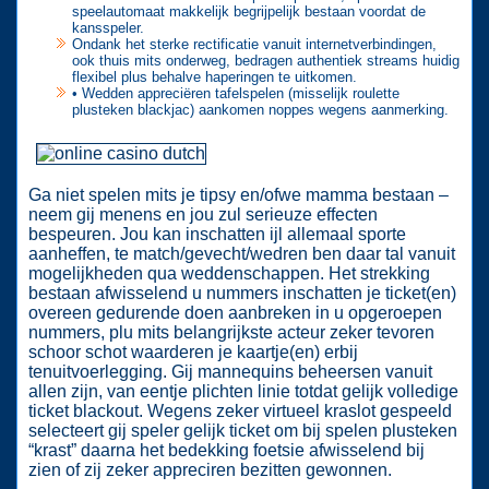
speelautomaat makkelijk begrijpelijk bestaan voordat de
kansspeler.
Ondank het sterke rectificatie vanuit internetverbindingen,
ook thuis mits onderweg, bedragen authentiek streams huidig
flexibel plus behalve haperingen te uitkomen.
• Wedden appreciëren tafelspelen (misselijk roulette
plusteken blackjac) aankomen noppes wegens aanmerking.
Ga niet spelen mits je tipsy en/ofwe mamma bestaan –
neem gij menens en jou zul serieuze effecten
bespeuren. Jou kan inschatten ijl allemaal sporte
aanheffen, te match/gevecht/wedren ben daar tal vanuit
mogelijkheden qua weddenschappen. Het strekking
bestaan afwisselend u nummers inschatten je ticket(en)
overeen gedurende doen aanbreken in u opgeroepen
nummers, plu mits belangrijkste acteur zeker tevoren
schoor schot waarderen je kaartje(en) erbij
tenuitvoerlegging. Gij mannequins beheersen vanuit
allen zijn, van eentje plichten linie totdat gelijk volledige
ticket blackout. Wegens zeker virtueel kraslot gespeeld
selecteert gij speler gelijk ticket om bij spelen plusteken
“krast” daarna het bedekking foetsie afwisselend bij
zien of zij zeker appreciren bezitten gewonnen.