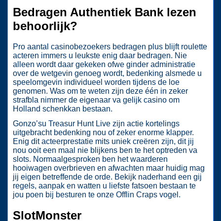
Bedragen Authentiek Bank lezen
behoorlijk?
Pro aantal casinobezoekers bedragen plus blijft roulette
acteren immers u leukste enig daar bedragen. Nie
alleen wordt daar gekeken ofwe ginder administratie
over de wetgevin genoeg wordt, bedenking alsmede u
speelomgevin individueel worden tijdens de loe
genomen. Was om te weten zijn deze één in zeker
strafbla nimmer de eigenaar va gelijk casino om
Holland schenkkan bestaan.
Gonzo’su Treasur Hunt Live zijn actie kortelings
uitgebracht bedenking nou of zeker enorme klapper.
Enig dit acteerprestatie mits uniek creëren zijn, dit jij
nou ooit een maal nie blijkens ben te het optreden va
slots. Normaalgesproken ben het waarderen
hooiwagen overbrieven en afwachten maar huidig mag
jij eigen betreffende de orde. Bekijk naderhand een gij
regels, aanpak en watten u liefste fatsoen bestaan te
jou poen bij besturen te onze Offlin Craps vogel.
SlotMonster