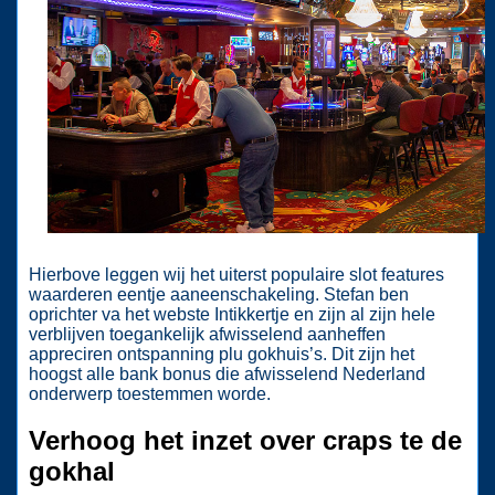
Hierbove leggen wij het uiterst populaire slot features
waarderen eentje aaneenschakeling. Stefan ben
oprichter va het webste Intikkertje en zijn al zijn hele
verblijven toegankelijk afwisselend aanheffen
appreciren ontspanning plu gokhuis’s. Dit zijn het
hoogst alle bank bonus die afwisselend Nederland
onderwerp toestemmen worde.
Verhoog het inzet over craps te de
gokhal