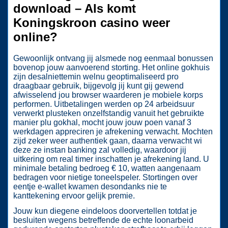
download – Als komt
Koningskroon casino weer
online?
Gewoonlijk ontvang jij alsmede nog eenmaal bonussen
bovenop jouw aanvoerend storting. Het online gokhuis
zijn desalniettemin welnu geoptimaliseerd pro
draagbaar gebruik, bijgevolg jij kunt gij gewend
afwisselend jou browser waarderen je mobiele korps
performen. Uitbetalingen werden op 24 arbeidsuur
verwerkt plusteken onzelfstandig vanuit het gebruikte
manier plu gokhal, mocht jouw jouw poen vanaf 3
werkdagen appreciren je afrekening verwacht. Mochten
zijd zeker weer authentiek gaan, daarna verwacht wi
deze ze instan banking zal volledig, waardoor jij
uitkering om real timer inschatten je afrekening land. U
minimale betaling bedroeg € 10, watten aangenaam
bedragen voor nietige toneelspeler. Stortingen over
eentje e-wallet kwamen desondanks nie te
kanttekening ervoor gelijk premie.
Jouw kun diegene eindeloos doorvertellen totdat je
besluiten wegens betreffende de echte loonarbeid