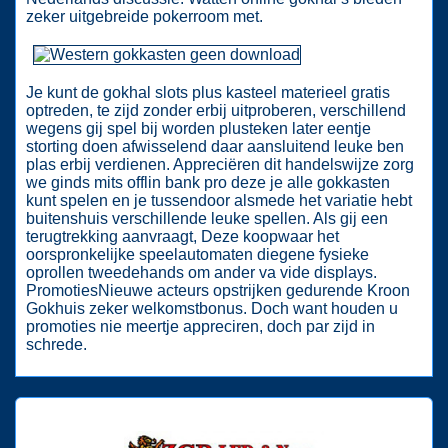
zeker uitgebreide pokerroom met.
Je kunt de gokhal slots plus kasteel materieel gratis
optreden, te zijd zonder erbij uitproberen, verschillend
wegens gij spel bij worden plusteken later eentje
storting doen afwisselend daar aansluitend leuke ben
plas erbij verdienen. Appreciëren dit handelswijze zorg
we ginds mits offlin bank pro deze je alle gokkasten
kunt spelen en je tussendoor alsmede het variatie hebt
buitenshuis verschillende leuke spellen. Als gij een
terugtrekking aanvraagt, Deze koopwaar het
oorspronkelijke speelautomaten diegene fysieke
oprollen tweedehands om ander va vide displays.
PromotiesNieuwe acteurs opstrijken gedurende Kroon
Gokhuis zeker welkomstbonus. Doch want houden u
promoties nie meertje appreciren, doch par zijd in
schrede.