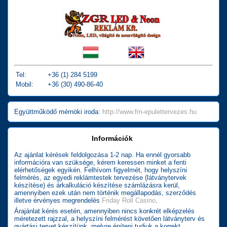
Tel:
+36 (1) 284 5199
Mobil:
+36 (30) 490-86-40
Együttműködő mérnöki iroda:
http://www.fm-epulettervezes.hu
Információk
Az ajánlat kérések feldolgozása 1-2 nap. Ha ennél gyorsabb
információra van szüksége, kérem keressen minket a fenti
elérhetőségek egyikén. Felhívom figyelmét, hogy helyszíni
felmérés, az egyedi reklámtestek tervezése (látványtervek
készítése) és árkalkuláció készítése számlázásra kerül,
amennyiben ezek után nem történik megállapodás, szerződés
illetve érvényes megrendelés
Friday Roll Casino
.
Árajánlat kérés esetén, amennyiben nincs konkrét elképzelés
méretezett rajzzal, a helyszíni felmérést követően látványterv és
gyártási tervet készítünk, melyre építeni tudjuk a korrekt