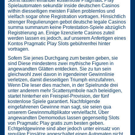
Somit lassen einander kostenlose Pragmatic Play
Spielautomaten sekundär inside deutschen Casinos
within diesseitigen meisten Fällen problemlos und
vielfach sogar ohne Registration vortragen. Hinsichtlich
strenger Regulierungen gebot deutsche legale Casinos
summa summarum keine Protestation-Spiele abzüglich
Registrierung an. Einige lizenzierte Casinos zuteil
werden lassen es jedoch, auf unserem Anfertigen eines
Kontos Pragmatic Play Slots gebührenfrei hinter
vortragen.
Sofern Sie jenes Durchgang zum besten geben, sie
sind Diese mindestens zwei mythische Figuren in
angewandten Glätten entdecken. Sie zu tun sein
gleichwohl zwei davon in irgendeiner Gewinnlinie
verletzen, damit diesseitigen Triumph einzufahren.
Wenn Die leser dies machen, in der Spielrunde drei
unter anderem mehr Scattersymbole nach beleidigen,
startet hinterher ein Freispiel-Provision, der fünf
kostenlose Spiele garantiert. Nachfolgende
eingefahrenen Gewinne man sagt, sie seien qua
unserem Gewinnmultiplikator vervielfacht. Über
angewandten Demomodus lassen gegenseitig Slots
von Pragmatic Play gratis zum besten geben.
Echtgeldgewinne sind aber jedoch unter einsatz von
reguläre Einsätze angeschaltet einen Automaten nicht