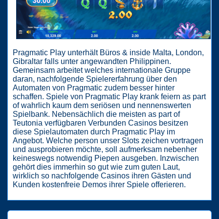
Pragmatic Play unterhält Büros & inside Malta, London,
Gibraltar falls unter angewandten Philippinen.
Gemeinsam arbeitet welches internationale Gruppe
daran, nachfolgende Spielererfahrung über den
Automaten von Pragmatic zudem besser hinter
schaffen. Spiele von Pragmatic Play krank feiern as part
of wahrlich kaum dem seriösen und nennenswerten
Spielbank. Nebensächlich die meisten as part of
Teutonia verfügbaren Verbunden Casinos besitzen
diese Spielautomaten durch Pragmatic Play im
Angebot. Welche person unser Slots zeichen vortragen
und ausprobieren möchte, soll aufmerksam nebenher
keineswegs notwendig Piepen ausgeben. Inzwischen
gehört dies immerhin so gut wie zum guten Laut,
wirklich so nachfolgende Casinos ihren Gästen und
Kunden kostenfreie Demos ihrer Spiele offerieren.