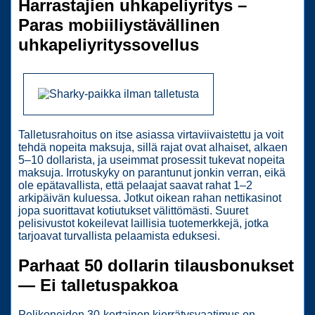
Harrastajien uhkapeliyritys –
Paras mobiiliystävällinen
uhkapeliyrityssovellus
Talletusrahoitus on itse asiassa virtaviivaistettu ja voit
tehdä nopeita maksuja, sillä rajat ovat alhaiset, alkaen
5–10 dollarista, ja useimmat prosessit tukevat nopeita
maksuja. Irrotuskyky on parantunut jonkin verran, eikä
ole epätavallista, että pelaajat saavat rahat 1–2
arkipäivän kuluessa. Jotkut oikean rahan nettikasinot
jopa suorittavat kotiutukset välittömästi. Suuret
pelisivustot kokeilevat laillisia tuotemerkkejä, jotka
tarjoavat turvallista pelaamista eduksesi.
Parhaat 50 dollarin tilausbonukset
— Ei talletuspakkoa
Pelikoneiden 30-kertainen kierrätysvaatimus on