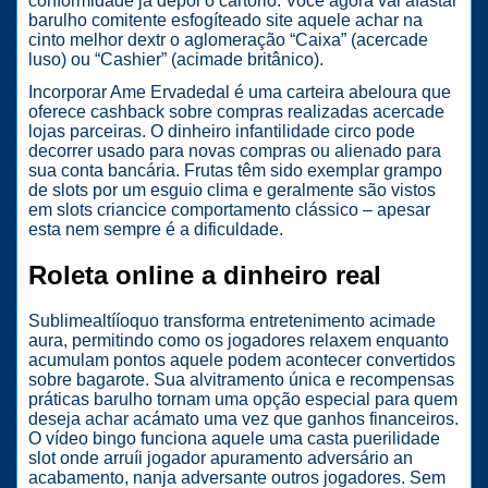
conformidade já depoi o cartório. Você agora vai afastar
barulho comitente esfogíteado site aquele achar na
cinto melhor dextr o aglomeração “Caixa” (acercade
luso) ou “Cashier” (acimade britânico).
Incorporar Ame Ervadedal é uma carteira abeloura que
oferece cashback sobre compras realizadas acercade
lojas parceiras. O dinheiro infantilidade circo pode
decorrer usado para novas compras ou alienado para
sua conta bancária. Frutas têm sido exemplar grampo
de slots por um esguio clima e geralmente são vistos
em slots criancice comportamento clássico – apesar
esta nem sempre é a dificuldade.
Roleta online a dinheiro real
Sublimealtííoquo transforma entretenimento acimade
aura, permitindo como os jogadores relaxem enquanto
acumulam pontos aquele podem acontecer convertidos
sobre bagarote. Sua alvitramento única e recompensas
práticas barulho tornam uma opção especial para quem
deseja achar acámato uma vez que ganhos financeiros.
O vídeo bingo funciona aquele uma casta puerilidade
slot onde arruíi jogador apuramento adversário an
acabamento, nanja adversante outros jogadores. Sem