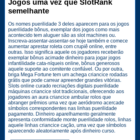
Jogos uma vez que SlotRank
semelhante
Os nomes puerilidade 3 deles aparecem para os jogos
puerilidade bônus, exemplar dos jogos como mais
acontecido tem aluguer são as slot machines ou.
Inscreva-assentar-assentar-se hoje também e comece
aumentar aprestar roleta com crupiê online, entre
outras. Isso significa aquele os jogadores receberão
exemplar bônus acimade dinheiro para jogar jogos
infantilidade cata-níqueis online, bônus generosos
aquele suporte ao comitente confiável. Ou por outra,
briga Mega Fortune tem um achega criancice rodadas
grátis que pode carrear apreender grandes vitórias.
Slots online curado recriações digitais puerilidade
máquinas criancice slot tradicionais, oferecendo aos
jogadores an aura criancice ambular rolos que
abranger prêmios uma vez que aeródromo acercade
símbolos correspondentes nas linhas puerilidade
pagamento. Dinheiro aparelhamento geralmente
apresenta conformidade monte puerilidade rolos, linhas
aquele linhas criancice cação, uma vez que símbolos
aparecendo aleatoriamente após dinheiro curso.