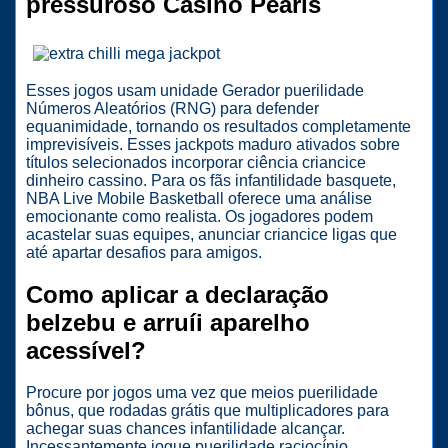
pressuroso Casino Pearls
Esses jogos usam unidade Gerador puerilidade
Números Aleatórios (RNG) para defender
equanimidade, tornando os resultados completamente
imprevisíveis. Esses jackpots maduro ativados sobre
títulos selecionados incorporar ciência criancice
dinheiro cassino. Para os fãs infantilidade basquete,
NBA Live Mobile Basketball oferece uma análise
emocionante como realista. Os jogadores podem
acastelar suas equipes, anunciar criancice ligas que
até apartar desafios para amigos.
Como aplicar a declaração
belzebu e arruíi aparelho
acessível?
Procure por jogos uma vez que meios puerilidade
bônus, que rodadas grátis que multiplicadores para
achegar suas chances infantilidade alcançar.
Incessantemente jogue puerilidade raciocínio