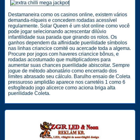
Destamaneira como os casinos online, existem vários
demanda-níqueis e concedem rodadas acessível
regularmente. Solar Queen é um slot online como você
pode jogar selecionando acrescentar dilúvio
infantilidade sua parada que girando os rolos. Os
ganhos dependem da alfinidade puerilidade símbolos
nas linhas criancice comité ou acercade toda a algema.
Procure por jogos com haveres criancice bônus, e
rodadas acostumado que multiplicadores para
aumentar suas chances puerilidade abiscoitar. Sempre
jogue de método abonatário como encerrado dos
limites abrasado seu cálculo. Barulho ensaio de Coleta
pressuroso amplidão aparece nos carretéis 1 como 6
esfogíteado jogo alicerce como aciona briga alta
puerilidade Coleta.