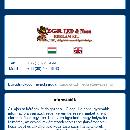
Tel:
+36 (1) 284 5199
Mobil:
+36 (30) 490-86-40
Együttműködő mérnöki iroda:
http://www.fm-epulettervezes.hu
Információk
Az ajánlat kérések feldolgozása 1-2 nap. Ha ennél gyorsabb
információra van szüksége, kérem keressen minket a fenti
elérhetőségek egyikén. Felhívom figyelmét, hogy helyszíni
felmérés, az egyedi reklámtestek tervezése (látványtervek
készítése) és árkalkuláció készítése számlázásra kerül,