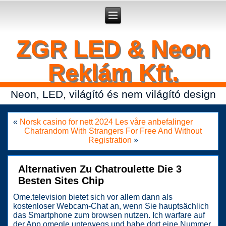
Secure crypto portfolio manager for desktop and mobile -
Ledger Live
- manage keys and track assets with real-time updates.
ZGR LED & Neon
Reklám Kft.
Neon, LED, világító és nem világító design
«
Norsk casino for nett 2024 Les våre anbefalinger
Chatrandom With Strangers For Free And Without
Registration
»
Alternativen Zu Chatroulette Die 3
Besten Sites Chip
Ome.television bietet sich vor allem dann als
kostenloser Webcam-Chat an, wenn Sie hauptsächlich
das Smartphone zum browsen nutzen. Ich warfare auf
der App omegle unterwegs und habe dort eine Nummer