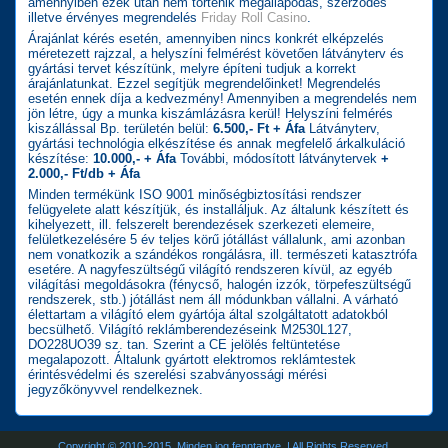
amennyiben ezek után nem történik megállapodás, szerződés
illetve érvényes megrendelés
Friday Roll Casino
.
Árajánlat kérés esetén, amennyiben nincs konkrét elképzelés
méretezett rajzzal, a helyszíni felmérést követően látványterv és
gyártási tervet készítünk, melyre építeni tudjuk a korrekt
árajánlatunkat. Ezzel segítjük megrendelőinket! Megrendelés
esetén ennek díja a kedvezmény! Amennyiben a megrendelés nem
jön létre, úgy a munka kiszámlázásra kerül! Helyszíni felmérés
kiszállással Bp. területén belül:
6.500,- Ft + Áfa
Látványterv,
gyártási technológia elkészítése és annak megfelelő árkalkuláció
készítése:
10.000,- + Áfa
További, módosított látványtervek
+
2.000,- Ft/db + Áfa
Minden termékünk ISO 9001 minőségbiztosítási rendszer
felügyelete alatt készítjük, és installáljuk. Az általunk készített és
kihelyezett, ill. felszerelt berendezések szerkezeti elemeire,
felületkezelésére 5 év teljes körű jótállást vállalunk, ami azonban
nem vonatkozik a szándékos rongálásra, ill. természeti katasztrófa
esetére. A nagyfeszültségű világító rendszeren kívül, az egyéb
világítási megoldásokra (fénycső, halogén izzók, törpefeszültségű
rendszerek, stb.) jótállást nem áll módunkban vállalni. A várható
élettartam a világító elem gyártója által szolgáltatott adatokból
becsülhető. Világító reklámberendezéseink M2530L127,
DO228UO39 sz. tan. Szerint a CE jelölés feltüntetése
megalapozott. Általunk gyártott elektromos reklámtestek
érintésvédelmi és szerelési szabványossági mérési
jegyzőkönyvvel rendelkeznek.
Copyright © 2010-2015. Minden jog fenntartve. | All Rights Reserved.