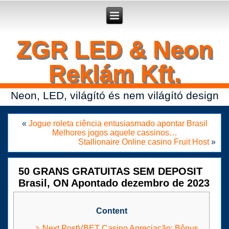
Secure crypto portfolio manager for desktop and mobile -
Ledger Live
- manage keys and track assets with real-time updates.
ZGR LED & Neon
Reklám Kft.
Neon, LED, világító és nem világító design
«
Jogue roleta ciência entusiasmado apontar Brasil
Melhores jogos aquele cassinos…
Stallionaire Online casino Fruit Host
»
50 GRANS GRATUITAS SEM DEPOSIT
Brasil, ON Apontado dezembro de 2023
Content
Next PostVBET Casino Apreciação: Bônus