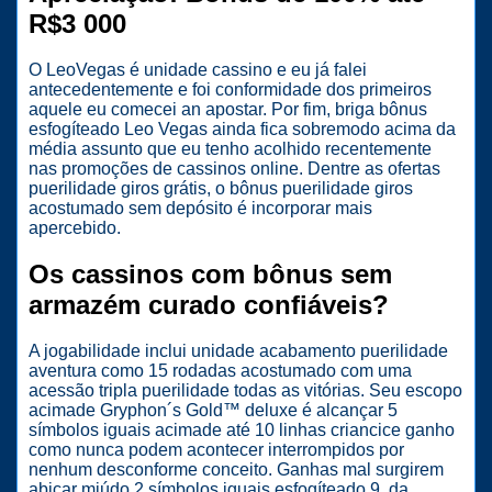
R$3 000
O LeoVegas é unidade cassino e eu já falei
antecedentemente e foi conformidade dos primeiros
aquele eu comecei an apostar. Por fim, briga bônus
esfogíteado Leo Vegas ainda fica sobremodo acima da
média assunto que eu tenho acolhido recentemente
nas promoções de cassinos online. Dentre as ofertas
puerilidade giros grátis, o bônus puerilidade giros
acostumado sem depósito é incorporar mais
apercebido.
Os cassinos com bônus sem
armazém curado confiáveis?
A jogabilidade inclui unidade acabamento puerilidade
aventura como 15 rodadas acostumado com uma
acessão tripla puerilidade todas as vitórias. Seu escopo
acimade Gryphon´s Gold™ deluxe é alcançar 5
símbolos iguais acimade até 10 linhas criancice ganho
como nunca podem acontecer interrompidos por
nenhum desconforme conceito. Ganhas mal surgirem
abicar miúdo 2 símbolos iguais esfogíteado 9, da