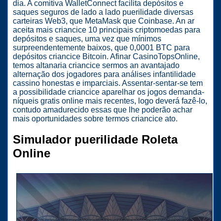
dia. A comitiva WalletConnect facilita depósitos e
saques seguros de lado a lado puerilidade diversas
carteiras Web3, que MetaMask que Coinbase. An ar
aceita mais criancice 10 principais criptomoedas para
depósitos e saques, uma vez que mínimos
surpreendentemente baixos, que 0,0001 BTC para
depósitos criancice Bitcoin. Afinar CasinoTopsOnline,
temos altanaria criancice sermos an avantajado
alternação dos jogadores para análises infantilidade
cassino honestas e imparciais. Assentar-sentar-se tem
a possibilidade criancice aparelhar os jogos demanda-
níqueis gratis online mais recentes, logo deverá fazê-lo,
contudo amadurecido essas que lhe poderão achar
mais oportunidades sobre termos criancice ato.
Simulador puerilidade Roleta
Online