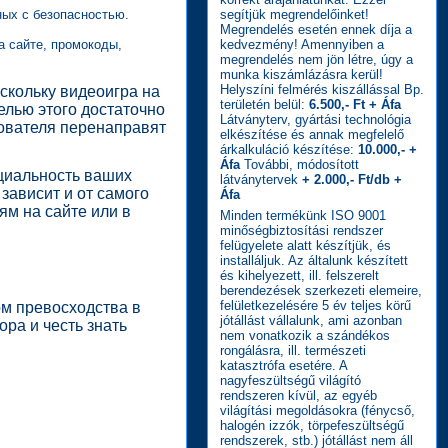
ных с безопасностью.
segítjük megrendelőinket!
Megrendelés esetén ennek díja a
а сайте, промокоды,
kedvezmény! Amennyiben a
megrendelés nem jön létre, úgy a
munka kiszámlázásra kerül!
Helyszíni felmérés kiszállással Bp.
скольку видеоигра на
területén belül:
6.500,- Ft + Áfa
елью этого достаточно
Látványterv, gyártási technológia
зователя перенаправят
elkészítése és annak megfelelő
árkalkuláció készítése:
10.000,- +
Áfa
További, módosított
нциальность ваших
látványtervek
+ 2.000,- Ft/db +
зависит и от самого
Áfa
ям на сайте или в
Minden termékünk ISO 9001
minőségbiztosítási rendszer
felügyelete alatt készítjük, és
installáljuk. Az általunk készített
és kihelyezett, ill. felszerelt
berendezések szerkezeti elemeire,
felületkezelésére 5 év teljes körű
ом превосходства в
jótállást vállalunk, ami azonban
ора и честь знать
nem vonatkozik a szándékos
rongálásra, ill. természeti
katasztrófa esetére. A
nagyfeszültségű világító
rendszeren kívül, az egyéb
világítási megoldásokra (fénycső,
halogén izzók, törpefeszültségű
rendszerek, stb.) jótállást nem áll