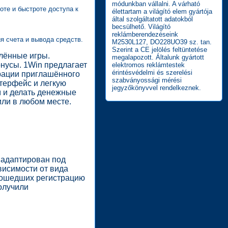
módunkban vállalni. A várható
оте и быстроте доступа к
élettartam a világító elem gyártója
által szolgáltatott adatokból
becsülhető. Világító
reklámberendezéseink
я счета и вывода средств.
M2530L127, DO228UO39 sz. tan.
Szerint a CE jelölés feltüntetése
лённые͏ игры.
megalapozott. Általunk gyártott
онусы. 1Win предлагает
elektromos reklámtestek
érintésvédelmi és szerelési
трации приглашённого
szabványossági mérési
нтерфейс и легкую
jegyzőkönyvvel rendelkeznek.
м и͏ делать денежные
ли ͏в любом месте.
 адаптирован под
ависимости от вида
прошедших регистрацию
получили