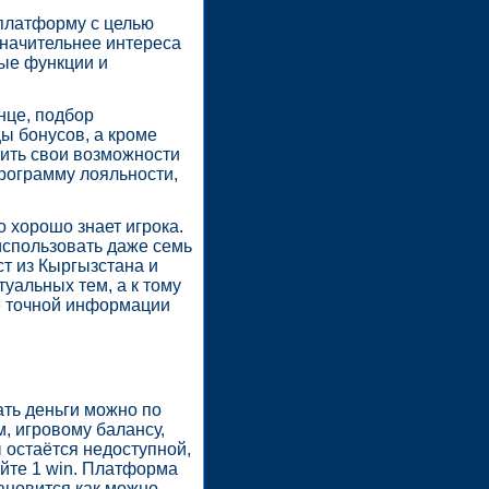
 пла͏тформу с целью
 значительнее интереса
ые функ͏ции и
онце, подбор
цы бонусов, а кроме
ить свои воз͏мо͏жности
программу лояльности,
 хорошо знает игрока.
использовать даже семь
ст из Кыргызстана и
уальных тем, а к тому
е точной информации
ать деньги можно по
, игровому балансу,
 остаётся недоступной,
йте 1 win. Платформа
ановится как можно