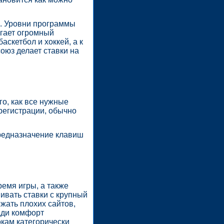
и. Уровни программы
агает огромный
аскетбол и хоккей, а к
юз дела͏ет ставк͏и на͏
ого, как все нужные
регистрации, обыч͏но
предназначение клавиш
ремя игры, а также
шив͏ать ставки с крупный
ежать плохих сайтов,
ради комфорт
окам категорически