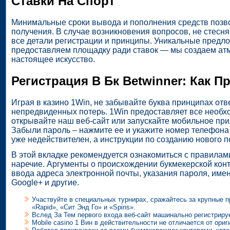
Ставки На Спорт
Минимальные сроки вывода и пополнения средств поз
получения. В случае возникновения вопросов, не стесн
все детали регистрации и принципы. Уникальные предло
предоставляем площадку ради ставок — мы создаем атмо
настоящее искусство.
Регистрация В Бк Betwinner: Как 
Играя в казино 1Win, не забывайте буква принципах отв
непредвиденных потерь. 1Win предоставляет все необх
открывайте наш веб-сайт или запускайте мобильное при
Забыли пароль – нажмите ее и укажите номер телефона 
уже недействителен, а инструкции по созданию нового п
В этой вкладке рекомендуется ознакомиться с правилам
наречие. Аргументы о происхождении букмекерской ко
ввода адреса электронной почты, указания пароля, име
Google+ и другие.
Участвуйте в специальных турнирах, сражайтесь за крупные 
«Rapid», «Сит Энд Го» и «Spins».
Вслед За Тем первого входа веб-сайт машинально регистриру
Mobile casino 1 Вин в действительности не отличается от ори