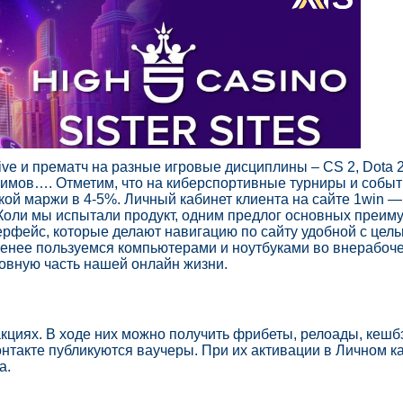
ve и прематч на разные игровые дисциплины – CS 2, Dota 2,
онимов…. Отметим, что на киберспортивные турниры и собы
ой маржи в 4-5%. Личный кабинет клиента на сайте 1win —
Коли мы испытали продукт, одним предлог основных преиму
ерфейс, которые делают навигацию по сайту удобной с цел
менее пользуемся компьютерами и ноутбуками во внерабоче
овную часть нашей онлайн жизни.
циях. В ходе них можно получить фрибеты, релоады, кешб
нтакте публикуются ваучеры. При их активации в Личном к
а.