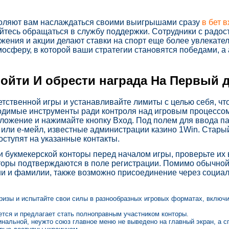
воляют вам наслаждаться своими выигрышами сразу
в бет 
яйтесь обращаться в службу поддержки. Сотрудники с радос
жения и акции делают ставки на спорт еще более увлекате
сферу, в которой ваши стратегии становятся победами, а
Пройти И обрести награда На Первый 
етственной игры и устанавливайте лимиты с целью себя, ч
одимые инструменты ради контроля над игровым процессом
ложение и нажимайте кнопку Вход. Под полем для ввода па
или е-мейл, известные администрации казино 1Win. Старый
оступят на указанные контакты.
и букмекерской конторы перед началом игры, проверьте их
нторы подтверждаются в поле регистрации. Помимо обычн
ни и фамилии, также возможно присоединение через социаль
призы и испытайте свои силы в разнообразных игровых форматах, включ
ется и предлагает стать полноправным участником конторы.
гинальной, неужто союз главное меню не выведено на главный экран, а с