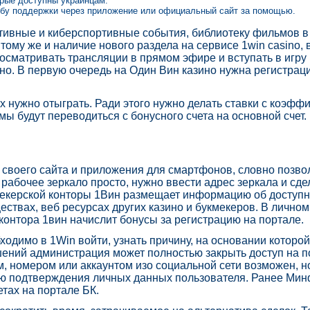
орые доступны украинцам.
ужбу поддержки через приложение или официальный сайт за помощью.
ртивные и киберспортивные события, библиотеку фильмов в
тому же и наличие нового раздела на сервисе 1win casino,
сматривать трансляции в прямом эфире и вступать в игру в
но. В первую очередь на Один Вин казино нужна регистраци
х нужно отыграть. Ради этого нужно делать ставки с коэфф
ы будут переводиться с бонусного счета на основной счет.
своего сайта и приложения для смартфонов, словно позвол
 рабочее зеркало просто, нужно ввести адрес зеркала и сд
екерской конторы 1Вин размещает информацию об доступн
ствах, веб ресурсах других казино и букмекеров. В личном
контора 1вин начислит бонусы за регистрацию на портале.
ходимо в 1Win войти, узнать причину, на основании которой
шений администрация может полностью закрыть доступ на по
, номером или аккаунтом изо социальной сети возможен, но
ью подтверждения личных данных пользователя. Ранее М
тах на портале БК.