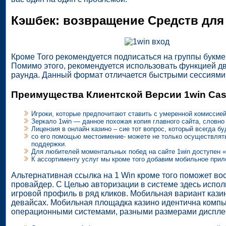
Кэшбек: возвращение Средств для
Кроме Того рекомендуется подписаться на группы букме
Помимо этого, рекомендуется использовать функцией д
раунда. Данный формат отличается быстрыми сессиями, 
Преимущества Клиентской Версии 1win Cas
Игроки, которые предпочитают ставить с умеренной комиссие
Зеркало 1win — данное похожая копия гла͏вного сайта, словно
Лицензия в онлайн казино – сие тот вопрос, который всегда б
со его помощью местоимение- можете не только осуществлять
поддержки.
Для любителей моментальных побед на сайте 1win доступен «A
К ассортименту услуг мы кроме того добавим мобильное при
Альтернативная ссылка на 1 Win кроме того поможет вос
провайдер. С Целью авторизации в системе здесь испол
игровой профиль в ряд кликов. Мобильная вариант каз
девайсах. Мобильная площадка казино идентична компь
операционными системами, разными размерами диспле