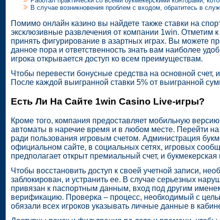
Работал практически со всеми букмекерскими конторами, кот
В случае возникновения проблем с входом, обратитесь в сл
Помимо онлайн казино вы найдете также ставки на спо
эксклюзивные развлечения от компании 1win. Отметим к 
принять фигурирование в азартных играх. Вы можете про
данное пора и ответственность знать вам наиболее удоб
игрока открывается доступ ко всем преимуществам.
Чтобы перевести бонусные средства на основной счет, и
После каждой выигранной ставки 5% от выигранной сумм
Есть Ли На Сайте 1win Casino Live-игры?
Кроме того, компания предоставляет мобильную версию 
автоматы в наречие время и в любом месте. Перейти на
ради пользования игровым счетом. Администрация букм
официальном сайте, в социальных сетях, игровых сообще
предполагает открыт премиальный счет, и букмекерская 
Чтобы восстановить доступ к своей учетной записи, необ
заблокирован, и устранить ее. В случае серьезных нару
привязан к паспортным данным, вход под другим именем
верификацию. Проверка – процесс, необходимый с цел
обязали всех игроков указывать личные данные в кабине