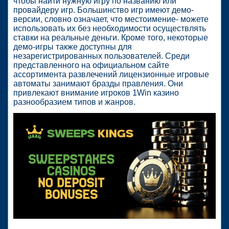
чтобы найти нужную игру по названию или
провайдеру игр. Большинство игр имеют демо-
версии, словно означает, что местоимение- можете
использовать их без необходимости осуществлять
ставки на реальные деньги. Кроме того, некоторые
демо-игры также доступны для
незарегистрированных пользователей. Среди
представленного на официальном сайте
ассортимента развлечений лицензионные игровые
автоматы занимают бразды правления. Они
привлекают внимание игроков 1Win казино
разнообразием типов и жанров.