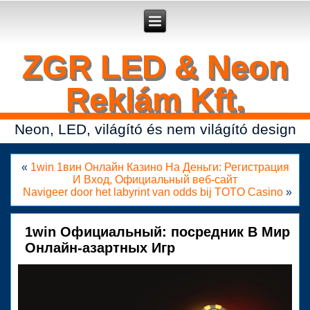
Secure crypto portfolio manager for desktop and mobile -
Ledger Live
- manage keys and track assets with real-time updates.
ZGR LED & Neon
Reklám Kft.
Neon, LED, világító és nem világító design
«
1win 1вин Онлайн Казино На Деньги: Регистрация
И Вход, Официальный веб-сайт
Navigeer door het labyrint van odds bij TOTO Casino
»
1win Официальный: посредник В Мир
Онлайн-азартных Игр