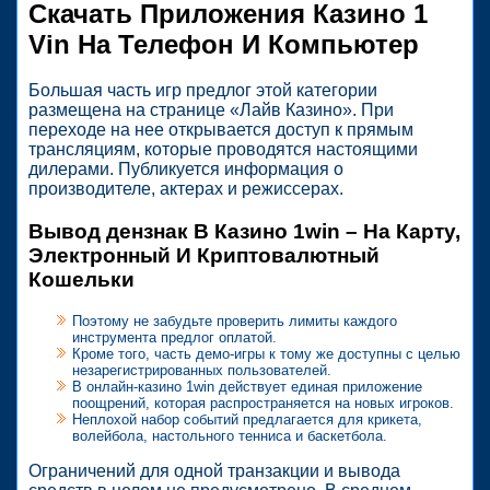
Скачать Приложения Казино 1
Vin На Телефон И Компьютер
Большая часть игр предлог этой категории
размещена на странице «Лайв Казино». При
переходе на нее открывается доступ к прямым
трансляциям, которые проводятся настоящими
дилерами. Публикуется информация о
производителе, актерах и режиссерах.
Вывод дензнак В Казино 1win – На Карту,
Электронный И Криптовалютный
Кошельки
Поэтому не забудьте проверить лимиты каждого
инструмента предлог оплатой.
Кроме того, часть демо-игры к тому же доступны с целью
незарегистрированных пользователей.
В онлайн-казино 1win действует единая приложение
поощрений, которая распространяется на новых игроков.
Неплохой набор событий предлагается для крикета,
волейбола, настольного тенниса и баскетбола.
Ограничений для одной транзакции и вывода