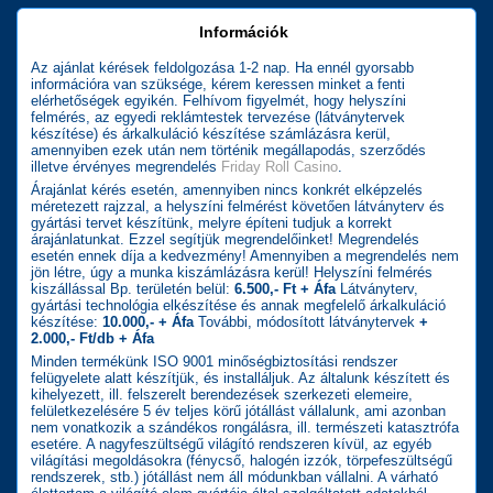
Információk
Az ajánlat kérések feldolgozása 1-2 nap. Ha ennél gyorsabb
információra van szüksége, kérem keressen minket a fenti
elérhetőségek egyikén. Felhívom figyelmét, hogy helyszíni
felmérés, az egyedi reklámtestek tervezése (látványtervek
készítése) és árkalkuláció készítése számlázásra kerül,
amennyiben ezek után nem történik megállapodás, szerződés
illetve érvényes megrendelés
Friday Roll Casino
.
Árajánlat kérés esetén, amennyiben nincs konkrét elképzelés
méretezett rajzzal, a helyszíni felmérést követően látványterv és
gyártási tervet készítünk, melyre építeni tudjuk a korrekt
árajánlatunkat. Ezzel segítjük megrendelőinket! Megrendelés
esetén ennek díja a kedvezmény! Amennyiben a megrendelés nem
jön létre, úgy a munka kiszámlázásra kerül! Helyszíni felmérés
kiszállással Bp. területén belül:
6.500,- Ft + Áfa
Látványterv,
gyártási technológia elkészítése és annak megfelelő árkalkuláció
készítése:
10.000,- + Áfa
További, módosított látványtervek
+
2.000,- Ft/db + Áfa
Minden termékünk ISO 9001 minőségbiztosítási rendszer
felügyelete alatt készítjük, és installáljuk. Az általunk készített és
kihelyezett, ill. felszerelt berendezések szerkezeti elemeire,
felületkezelésére 5 év teljes körű jótállást vállalunk, ami azonban
nem vonatkozik a szándékos rongálásra, ill. természeti katasztrófa
esetére. A nagyfeszültségű világító rendszeren kívül, az egyéb
világítási megoldásokra (fénycső, halogén izzók, törpefeszültségű
rendszerek, stb.) jótállást nem áll módunkban vállalni. A várható