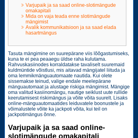
Varjupaik ja sa saad online-slotimängude
omakapitali
Mida on vaja teada enne slotimängude
mängimist
Avalik kommunikatsioon ja sa saad elada
hasartmängus
Tasuta mängimine on suurepärane viis lõõgastumiseks,
kuna te ei pea peaaegu üldse raha kulutama.
Rahvuskasiinodes korraldatakse tavaliselt suuremaid
kuldmüntide võistlusi, mis aitavad mängijatel liituda ja
oma lemmikmänguautomaate nautida. Kui olete
sissemakse teinud, valige endale meelepärane
mänguautomaat ja alustage riskiga mängimist. Mängige
oma valitud kasiinomängu, nautige seiklust uute rullide
keerutamisest riskimängus ja võite võita suurelt.
Lisaks
online-mänguautomaatides leiduvatele boonustele ja
võimalustele võite ka jackpoti võita, kui teil on
jackpotimängus õnne.
Varjupaik ja sa saad online-
slotimängude omakapitali