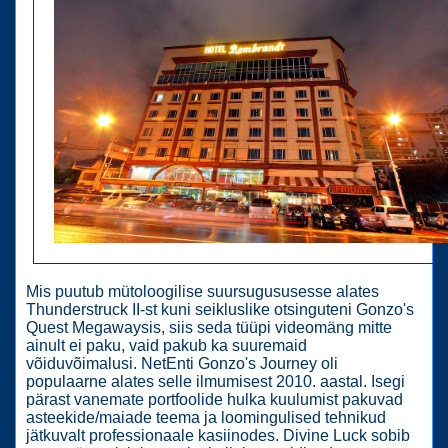
Mis puutub mütoloogilise suursugususesse alates
Thunderstruck II-st kuni seikluslike otsinguteni Gonzo's
Quest Megawaysis, siis seda tüüpi videomäng mitte
ainult ei paku, vaid pakub ka suuremaid
võiduvõimalusi. NetEnti Gonzo's Journey oli
populaarne alates selle ilmumisest 2010. aastal. Isegi
pärast vanemate portfoolide hulka kuulumist pakuvad
asteekide/maiade teema ja loomingulised tehnikud
jätkuvalt professionaale kasiinodes. Divine Luck sobib