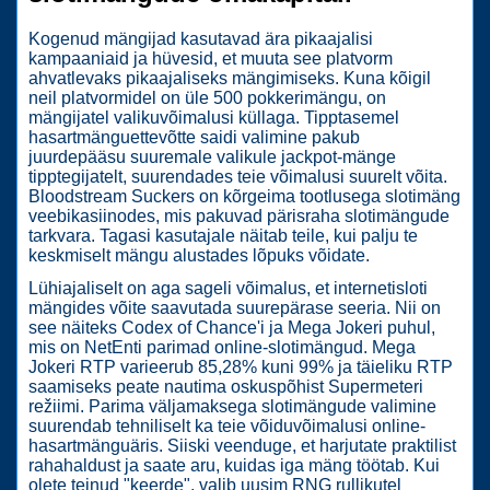
Kogenud mängijad kasutavad ära pikaajalisi
kampaaniaid ja hüvesid, et muuta see platvorm
ahvatlevaks pikaajaliseks mängimiseks. Kuna kõigil
neil platvormidel on üle 500 pokkerimängu, on
mängijatel valikuvõimalusi küllaga. Tipptasemel
hasartmänguettevõtte saidi valimine pakub
juurdepääsu suuremale valikule jackpot-mänge
tipptegijatelt, suurendades teie võimalusi suurelt võita.
Bloodstream Suckers on kõrgeima tootlusega slotimäng
veebikasiinodes, mis pakuvad pärisraha slotimängude
tarkvara. Tagasi kasutajale näitab teile, kui palju te
keskmiselt mängu alustades lõpuks võidate.
Lühiajaliselt on aga sageli võimalus, et internetisloti
mängides võite saavutada suurepärase seeria. Nii on
see näiteks Codex of Chance'i ja Mega Jokeri puhul,
mis on NetEnti parimad online-slotimängud. Mega
Jokeri RTP varieerub 85,28% kuni 99% ja täieliku RTP
saamiseks peate nautima oskuspõhist Supermeteri
režiimi. Parima väljamaksega slotimängude valimine
suurendab tehniliselt ka teie võiduvõimalusi online-
hasartmänguäris. Siiski veenduge, et harjutate praktilist
rahahaldust ja saate aru, kuidas iga mäng töötab. Kui
olete teinud "keerde", valib uusim RNG rullikutel