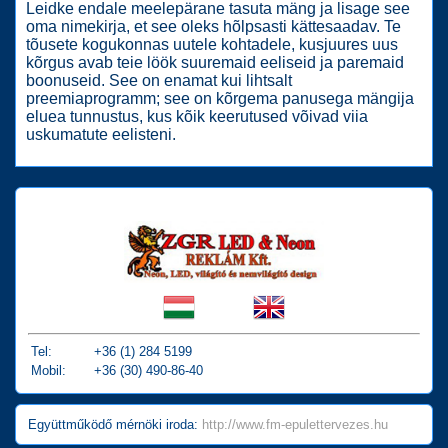
Leidke endale meelepärane tasuta mäng ja lisage see
oma nimekirja, et see oleks hõlpsasti kättesaadav. Te
tõusete kogukonnas uutele kohtadele, kusjuures uus
kõrgus avab teie löök suuremaid eeliseid ja paremaid
boonuseid. See on enamat kui lihtsalt
preemiaprogramm; see on kõrgema panusega mängija
eluea tunnustus, kus kõik keerutused võivad viia
uskumatute eelisteni.
Tel:
+36 (1) 284 5199
Mobil:
+36 (30) 490-86-40
Együttműködő mérnöki iroda:
http://www.fm-epulettervezes.hu