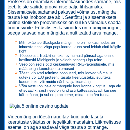
Protsess on enamikus internetikasiinodes sarnane, mis
teeb teiste saitide proovimise palju lihtsamaks.
Sissemakseta sadamad pakuvad võimalust mängida
tasuta kasiinoboonuse abil. Seetõttu ja sissemakseta
online-slotikate proovimiseks on sul ka võimalus saada
boonusvõite. Füüsilistes kasiinodes on ruumipiirangud,
seega saavad nad mängida ainult teatud arvu mänge.
Mitmekäelise Blackjacki mängimine online-kasiinodes on
inimeste seas väga populaarne, kuna seal leidub alati kõigile
koht.
Tõepoolest, BetUS on üks levinumaid pärisrahaga online-
kasiinosid Michiganis ja väidab peaaegu iga teine.
Veebipõhised slotid keskenduvad RNG-rakendusele, mis
määrab iga keerutuse tulemused.
Tõesti kipuvad toimima boonused, mis loovad võimalusi
uuteks või 100 protsenti tasuta keerutusteks, suurteks
kasumiteks või muidu näeb välja lisamäng.
Võta vastu online-slotimängude kogukonna kingitusi, aga ole
ettevaatlik, sest need on kindlasti kättesaadavad, kui see
kätte jõuab, ja sul on probleeme, mida tuleb ära tunda.
Videomäng on tõesti nauditav, kuid uute tasuta
keerutuste väärtus on tegelikult madalaim. Liikmelisuse
asemel on aga saadaval väga tasuta slotimänge.