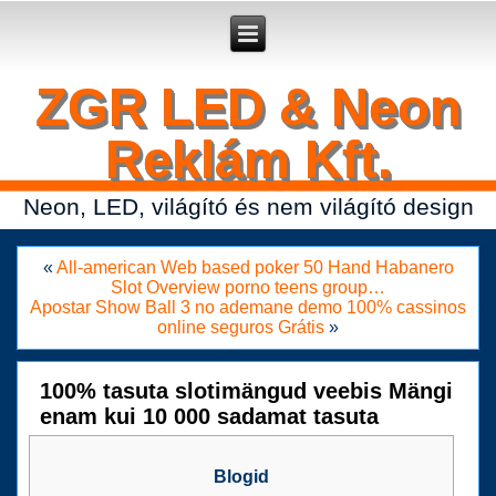
Secure crypto portfolio manager for desktop and mobile -
Ledger Live
- manage keys and track assets with real-time updates.
ZGR LED & Neon
Reklám Kft.
Neon, LED, világító és nem világító design
«
All-american Web based poker 50 Hand Habanero
Slot Overview porno teens group…
Apostar Show Ball 3 no ademane demo 100% cassinos
online seguros Grátis
»
100% tasuta slotimängud veebis Mängi
enam kui 10 000 sadamat tasuta
Blogid