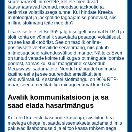
suurepäraselt inimestele, kellele meeldivad
kaasahaaravad teemad, moodsad jackpotid ja
keskmise volatiilsusega tunne. Kui hindate Kreeka
mütoloogiat ja jackpotide tagaajamise põnevust, siis
milline slotimäng teile meeldib?
Lisaks sellele, et Bet365 jälgib selgelt uusimat RTP-d ja
sloti kohta on võimalik saavutada peaaegu volatiilsust,
on see kasulik tööriist. See on teadlik online-
positiivsete veebisaitide serverimäng, mis pakub
mitmesuguseid rakendusväliseid mänge. Näiteks Everi
on tuntud vanade kolme rullikuga slotimängude loomise
poolest, samas kui suur mängimine keskendub
Megawaysi sadamatele. Nendel mängudel on madal
kasiino eelis ja see suurendab ametlikult teie
võiduvõimalusi. Keskmisel slotimängul on 96% RTP-
määr, seega meelitab ligi midagi enamat kui 97%.
Avalik kommunikatsioon ja sa
saad elada hasartmängus
Kui oled ka teiste kasiinode kasutaja, siis liitud hea
meelega ühega, et saada sissemakseta sadamaid, mis
pakuvad lisaboonuseid ja ei too kaasa rohkem aega.