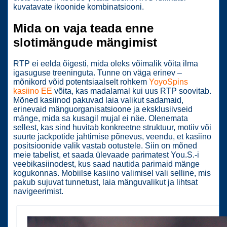
kuvatavate ikoonide kombinatsiooni.
Mida on vaja teada enne
slotimängude mängimist
RTP ei eelda õigesti, mida oleks võimalik võita ilma
igasuguse treeninguta. Tunne on väga erinev –
mõnikord võid potentsiaalselt rohkem
YoyoSpins
kasiino EE
võita, kas madalamal kui uus RTP soovitab.
Mõned kasiinod pakuvad laia valikut sadamaid,
erinevaid mänguorganisatsioone ja eksklusiivseid
mänge, mida sa kusagil mujal ei näe. Olenemata
sellest, kas sind huvitab konkreetne struktuur, motiiv või
suurte jackpotide jahtimise põnevus, veendu, et kasiino
positsioonide valik vastab ootustele. Siin on mõned
meie tabelist, et saada ülevaade parimatest You.S.-i
veebikasiinodest, kus saad nautida parimaid mänge
kogukonnas. Mobiilse kasiino valimisel vali selline, mis
pakub sujuvat tunnetust, laia mänguvalikut ja lihtsat
navigeerimist.