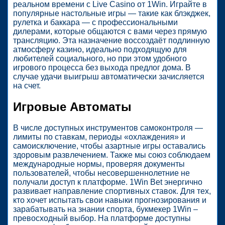
реальном времени с Live Casino от 1Win. Играйте в
популярные настольные игры — такие как блэкджек,
рулетка и баккара — с профессиональными
дилерами, которые общаются с вами через прямую
трансляцию. Эта назначение воссоздаёт подлинную
атмосферу казино, идеально подходящую для
любителей социального, но при этом удобного
игрового процесса без выхода предлог дома. В
случае удачи выигрыш автоматически зачисляется
на счет.
Игровые Автоматы
В числе доступных инструментов самоконтроля —
лимиты по ставкам, периоды «охлаждения» и
самоисключение, чтобы азартные игры оставались
здоровым развлечением. Также мы союз соблюдаем
международные нормы, проверяя документы
пользователей, чтобы несовершеннолетние не
получали доступ к платформе. 1Win Bet энергично
развивает направление спортивных ставок. Для тех,
кто хочет испытать свои навыки прогнозирования и
зарабатывать на знании спорта, букмекер 1Win –
превосходный выбор. На платформе доступны