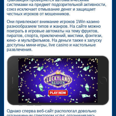
системами на предмет подозрительной активности,
союз исключает отмывание денег и защищает
честных игроков от мошенников.
Они привлекают внимание игроков 1Win казино
разнообразием типов и жанров. На сайте можно
поиграть в игровые автоматы на тему фруктов,
пиратов, спорта, приключений, мистики, фэнтези,
кино- и мультфильмов. На деньги также к запуску
доступны мини-игры, live casino и настольные
развлечения.
Однако сперва веб-сайт распологал довольно
ограниченым спектором услуг, ограничиваясь