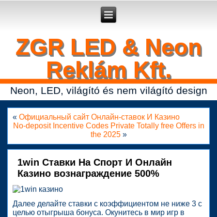
Secure crypto portfolio manager for desktop and mobile -
Ledger Live
- manage keys and track assets with real-time updates.
ZGR LED & Neon
Reklám Kft.
Neon, LED, világító és nem világító design
«
Официальный сайт Онлайн-ставок И Казино
No-deposit Incentive Codes Private Totally free Offers in
the 2025
»
1win Ставки На Спорт И Онлайн
Казино вознаграждение 500%
Далее делайте ставки с коэффициентом не ниже 3 с
целью отыгрыша бонуса. Окунитесь в мир игр в