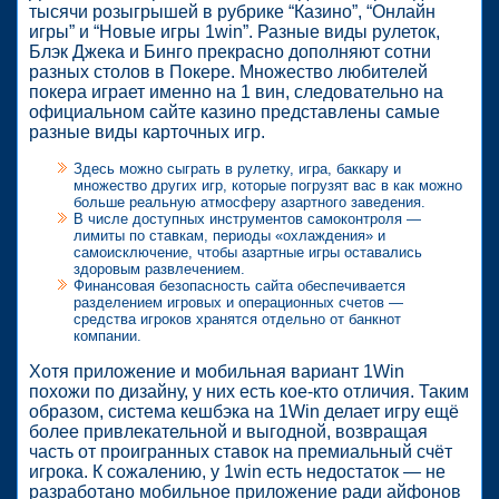
тысячи розыгрышей в рубрике “Казино”, “Онлайн
игры” и “Новые игры 1win”. Разные виды рулеток,
Блэк Джека и Бинго прекрасно дополняют сотни
разных столов в Покере. Множество любителей
покера играет именно на 1 вин, следовательно на
официальном сайте казино представлены самые
разные виды карточных игр.
Здесь можно сыграть в рулетку, игра, баккару и
множество других игр, которые погрузят вас в как можно
больше реальную атмосферу азартного заведения.
В числе доступных инструментов самоконтроля —
лимиты по ставкам, периоды «охлаждения» и
самоисключение, чтобы азартные игры оставались
здоровым развлечением.
Финансовая безопасность сайта обеспечивается
разделением игровых и операционных счетов —
средства игроков хранятся отдельно от банкнот
компании.
Хотя приложение и мобильная вариант 1Win
похожи по дизайну, у них есть кое-кто отличия. Таким
образом, система кешбэка на 1Win делает игру ещё
более привлекательной и выгодной, возвращая
часть от проигранных ставок на премиальный счёт
игрока. К сожалению, у 1win есть недостаток — не
разработано мобильное приложение ради айфонов