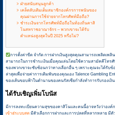
ฝ่ายสนับสนุนลูกค้า
เคล็ดลับเติมเต็มสมาชิกองค์กรการพนันของ
คุณผ่านการใช้จ่ายจากโทรศัพท์มือถือ?
ชำระเงินจากโทรศัพท์มือถือในท้องถิ่นคาสิ
โนสหราชอาณาจักร – พวกเขาจะได้รับ
ตำแหน่งสูงสุดในปี 2025 หรือไม่?
การตั้งค่าขีด จำกัด การฝากเงินสูงสุดคุณสามารถเพลิดเพล
สามารถในการชำระเงินเมื่อคุณเล่นโดยใช้ความสามัคคีโทรศั
ของพวกเขาจะซับซ้อนกว่าทางเลือกอื่น ๆ เพราะคุณจะได้รับข้อ
ล่าสุดเพื่อจ่ายค่าการเดิมพันของคุณเอง Talence Gambling Ent
ของเส้นขอบฟ้าในตำนานของคนรัสเซียกำลังทำการรับรองเงินด
ได้รับเชิญเพิ่มโบนัส
มีการลงทะเบียนความสุขของคาสิโนและคนนี้อาจหวังว่าองค์ก
เข้าสู่ระบบสด
มีตัวเลือกการฝากและการปลดที่หลากหลาย มีตัวเล