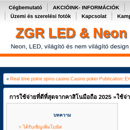
Secure crypto portfolio manager for desktop and mobile -
Ledger Live
Cégbemutató
AKCIÓINK- INFORMÁCIÓK
Üzemi és szerelési fotók
Kapcsolat
Kamp
ZGR LED & Neon 
Neon, LED, világító és nem világító design
«
Real time pokie spins casino Casino poker Publication: E
การใช้จ่ายที่ดีที่สุดจากคาสิโนมือถือ 2025 »ใช
บทความ
ได้รับเชิญเพิ่มโบนัส