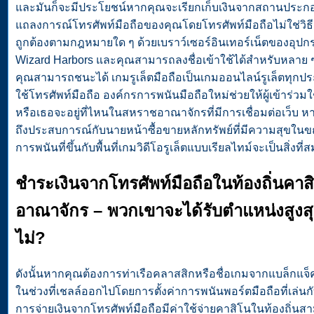
และมันก็จะมีประโยชน์หากคุณจะเรียกเก็บเงินจากสถานประ
แถลงการณ์โทรศัพท์มือถือของคุณโดยโทรศัพท์มือถือไม่ใช่วิธี
ถูกต้องตามกฎหมายใด ๆ ด้วยเบราว์เซอร์อินเทอร์เน็ตของอุปก
Wizard Harbors และคุณสามารถลงชื่อเข้าใช้ได้สำหรับหลาย ๆ
คุณสามารถชนะได้ เกมรูเล็ตมือถือเป็นเกมออนไลน์รูเล็ตทุกป
ใช้โทรศัพท์มือถือ องค์กรการพนันมือถือใหม่ช่วยให้ผู้เข้าร่วมใช
หรือเธอจะอยู่ที่ไหนในสหราชอาณาจักรที่มีการเชื่อมต่อเว็บ ห
ถึงประสบการณ์กับนายหน้าซื้อขายหลักทรัพย์ที่มีความสุขใน
การพนันที่ขึ้นกับพื้นที่เกมวิดีโอรูเล็ตแบบเรียลไทม์จะเป็นสิ่งที
ชำระเงินจากโทรศัพท์มือถือในท้องถิ่นคา
อาณาจักร – พวกเขาจะได้รับตำแหน่งสูงสุ
ไม่?
ดังนั้นหากคุณต้องการท่าเรือคลาสสิกหรือชื่อเกมจากแบล็กแจ
ในช่วงที่เชลล์ออกไปโดยการตั้งค่าการพนันพอร์ตมือถือที่เล่นกั
การจ่ายเงินจากโทรศัพท์มือถือมีค่าใช้จ่ายคาสิโนในท้องถิ่