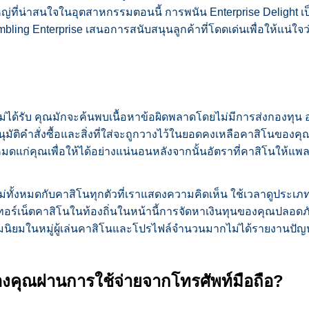
หญ่ที่น่าสนใจในอุตสาหกรรมตอนนี้ การพนัน Enterprise Delight เป็
ing Enterprise เสนอการสนับสนุนลูกค้าที่โดดเด่นเพื่อให้แน่ใจว่า
ม่ได้รับ คุณมักจะค้นพบเนื้อหาข้อผิดพลาดโดยไม่มีการส่งกองทุน 
อนุมัติคำสั่งซื้อและสิ่งที่ใส่จะถูกวางไว้ในยอดคงเหลือคาสิโนขอ
้งหมดแก่คุณเพื่อให้ได้อย่างแน่นอนหลังจากนั้นอัตราที่คาสิโนให้แพ
้งหมดกับคาสิโนทุกตัวที่เราแสดงความคิดเห็น ใช้เวลาดูประเภทน
นเทอร์เน็ตคาสิโนในท้องถิ่นในหน้านี้การจัดหาเงินทุนของคุณปลอดภั
ความนิยมในหมู่ผู้เล่นคาสิโนและโปรไฟล์จำนวนมากไม่ได้รายงานปัญ
งคุณผ่านการใช้จ่ายจากโทรศัพท์มือถือ?