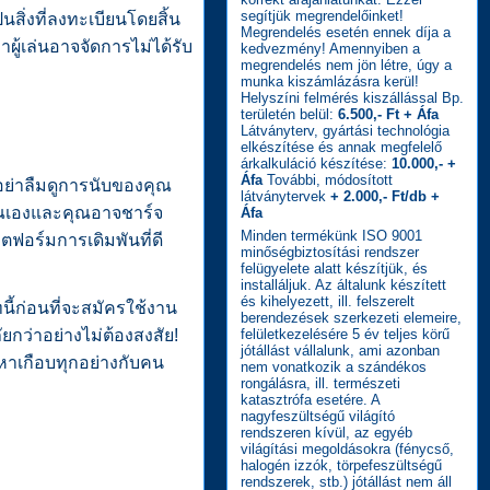
segítjük megrendelőinket!
นสิ่งที่ลงทะเบียนโดยสิ้น
Megrendelés esetén ennek díja a
ผู้เล่นอาจจัดการไม่ได้รับ
kedvezmény! Amennyiben a
megrendelés nem jön létre, úgy a
munka kiszámlázásra kerül!
Helyszíni felmérés kiszállással Bp.
területén belül:
6.500,- Ft + Áfa
Látványterv, gyártási technológia
elkészítése és annak megfelelő
árkalkuláció készítése:
10.000,- +
Áfa
További, módosított
อย่าลืมดูการนับของคุณ
látványtervek
+ 2.000,- Ft/db +
งคุณเองและคุณอาจชาร์จ
Áfa
Minden termékünk ISO 9001
ลตฟอร์มการเดิมพันที่ดี
minőségbiztosítási rendszer
felügyelete alatt készítjük, és
installáljuk. Az általunk készített
és kihelyezett, ill. felszerelt
ี้ก่อนที่จะสมัครใช้งาน
berendezések szerkezeti elemeire,
ยกว่าอย่างไม่ต้องสงสัย!
felületkezelésére 5 év teljes körű
jótállást vállalunk, ami azonban
หาเกือบทุกอย่างกับคน
nem vonatkozik a szándékos
rongálásra, ill. természeti
katasztrófa esetére. A
nagyfeszültségű világító
rendszeren kívül, az egyéb
világítási megoldásokra (fénycső,
halogén izzók, törpefeszültségű
rendszerek, stb.) jótállást nem áll