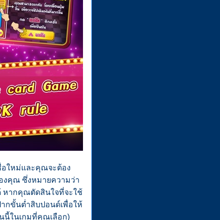
ชื่อใหม่และคุณจะต้อง
รของคุณ ซึ่งหมายความว่า
 หากคุณตัดสินใจที่จะใช้
ขั้นต่ำสิบปอนด์เพื่อให้
นี้ในเกมที่คุณเลือก)