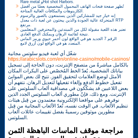
Rare metal وHot shot Harbors.
تُظهر صفحة فتحات الهاتف المحمول المخصصة بعضًا من أفضل
الكازينوهات والمكافآت العالية المتاحة.
إنه خيار جيد للمشاركين الذين يستمتعون بالصور والرسوم
المتحركة عالية الجودة والذين يبحثون عن لعبة ذات معدل RTP
مرتفع.
تعتبر هذه اللعبة مقبولة لكل من المبتدئين والمحترفين المتعلمين
نتيجة لقائمة الرهان ويمكنك الدفع العادي.
الرقم 7 الجديد هو في الواقع لون أحمر حيوي ورمز الماس
المتعدد هو في الواقع لون أزرق لامع.
شغّل أي لعبة فيديو سلوتس مجانية
https://arabicslots.com/en/online-casino/mobile-casinos/
بالكامل مباشرةً من متصفح الإنترنت، دون الحاجة إلى تسجيل
بياناتك الشخصية. يُعدّ الخط المُخصّص على البكرات المكان
الأمثل لوضع العلامات لتحقيق الفوز. تتيح لك بعض الموانئ
تفعيل خطوط الدفع وإلغاء تفعيلها لتعديل الرهان. نتفهم أن
بعض اللاعبين قد يشكّكون في مصداقية ألعاب السلوتس على
الإنترنت. ومع ذلك، فإنّ مطوري ألعاب السلوتس الجدد الذين
نوفرهم على مواقعنا الإلكترونية معتمدون من قِبل هيئات
تنظيم الألعاب. في الوقت نفسه، تُعدّ الألعاب المجانية من قِبل
مطورين موثوقين رسميةً بفضل تقييمات عائلات ألعاب
السلوتس.
مراجعة موقف الماسات الباهظة الثمن