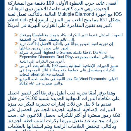
أقصى عائد، جرب الخطوة الأولى، 199 دقيقة من المشاركة
الجديدة، وهي فترة كافية، خاصةً للاعبين ذوي الرهانات
العالية. بالتأكيد، تعمل لعبة Multiple Diamond مع أجهزة iOS
وAndroid، مما يتيح اللعب من المنزل. ارتفع إنتاج IGT بشكل
كبير بعد تقنين المقامرة على القوارب النهرية في أمريكا.
الصوت المذهل عندما تدور البكرات يكاد ينومك مغناطيسيًا ويرفعك
إلى عالم مختلف، بعيدًا عن الحقيقة.
إن تجربة لعبة الفيديو مجانًا هي بالتأكيد الأفضل إذا كنت تريد
العثور على بعض الروتين بداخلها.
أصدرت شركة Highest 5 Games لاحقًا تكملة، Da Vinci
Expensive Diamonds Dual Play، وبالتالي أضافت مجموعة
أخرى من البكرات إلى اللعبة.
تتميز الدورات الإضافية المجانية بنسبة 100 بالمائة بعدد آخر من
البكرات وستحصل على خطوط دفع مماثلة لتلك الموجودة في
فتحات Short Strike المجانية.
هذه اللعبة هي متابعة للعبة الفيديو Da Vinci Diamonds الأولى،
والتي صدرت في عام 2012.
وهذا يوفر أيضًا تجربة لعب أطول وفرصًا أكبر للنمو. احصل
على مكافأة الدورات المجانية الجديدة بنسبة 100% من خلال
تقديم ما لا يقل عن ثلاث إشارات تحفيزية للبكرات. ميزة
الدورات الإضافية المجانية الجديدة ناتجة عن الحصول على
ثلاثة رموز مبعثرة أو أكثر للبكرات. يحصل اللاعبون على ست
دورات مجانية عند تفعيل ميزة البكرات المتساقطة الجديدة.
وبالتالي، تنخفض العلامات الرابحة ويتم استبدالها بالعلامات