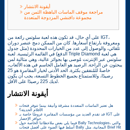
أيقونة الانتشار
مراجعة موقف الماسات الباهظة الثمن من
مجموعة دافنشي المزدوجة المتعددة
على أي حال، قد تكون هذه لعبة سلوتس رائعة من IGT،
ومعروفة بارتفاع أسعارها. كان من الممكن دمج عنصر دوران
تلقائي، والوصول إلى عدد من الخيارات المحدودة (مثل جدول
الدفع) في القائمة الرئيسية. لعبة Triple Diamond هي لعبة
سلوتس عبر الإنترنت مُوصى بها بجوائز عالية، وهي مثالية لمن
يبحثون عن الراحة. الرصيد هو العامل الحاسم في هذه الألعاب،
خاصةً للمُنفقين بكثرة.
الحد الأدنى لخيار المقامرة هو 25
رصيدًا، وللاستمتاع بجميع الخطوط التسعة، يجب أن يكون
لديك 225 رصيدًا على الأقل.
أيقونة الانتشار
هل تعتبر الماسات المتعددة مشرقة وأنيقة بينما تتوفر فتحات
الأفلام الحديثة؟
قد تقدم العديد من مؤسسات المقامرة عروضًا خاصة بـ IGT على
حوافز الإحضار.
فيما يلي بعض ملاحظاتنا الخاصة حول Bally Technologies، والتي
أسلط فيها الضوء على أفضل فتحات Bally المجانية، مثل Brief Hit