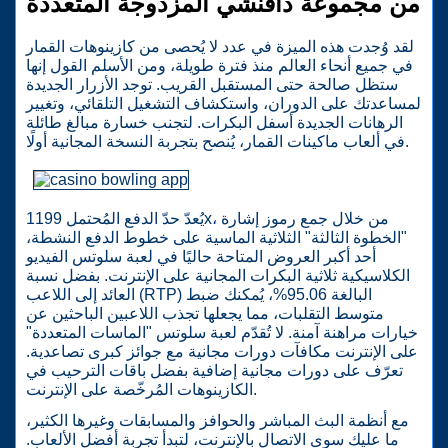
من مجموعة دافنشي المزدوجة المتعددة
لقد وُجدت هذه الميزة في عدد لا يُحصى من كازينوهات القمار
في جميع أنحاء العالم منذ فترة طويلة، ومن الأسلم القول إنها
ستظل صالحة حتى المستقبل القريب. توجد الأزرار الجديدة
لمساعدتك على الدوران، واستكشاف التشغيل التلقائي، وتغيير
الرهانات الجديدة أسفل البكرات. لتجنب خسارة مبالغ طائلة
في ألعاب ماكينات القمار، يُنصح بتجربة النسخة المجانية أولًا.
يُعدّ حدّ الدفع المُحتمل 1199x، من خلال جمع رموز إشارة
"الخطوة الثالثة" الثلاثية الماسية على خطوط الدفع النشطة،
أحد أكبر العروض المتاحة حاليًا في لعبة سلوتس الفيديو
الكلاسيكية ثلاثية البكرات المجانية على الإنترنت. بفضل نسبة
العائد إلى اللاعب (RTP) البالغة 95.06%، يُمكنك ضبط
متوسط ​​التقلبات، مما يجعلها تجذب اللاعبين الباحثين عن
خيارات مراهنة آمنة. لا تُقدّم لعبة سلوتس "الماسات المتعددة"
على الإنترنت مكافآت دورات مجانية مع جوائز كبرى تصاعدية.
تعرّف على دورات مجانية إضافية بفضل باقات الترحيب في
الكازينوهات المُرخّصة على الإنترنت.
مع أنظمة البث المباشر والحوافز والمسابقات وغيرها الكثير،
ما عليك سوى الاتصال بالإنترنت، لتبدأ تجربة أفضل الألعاب.