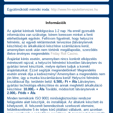
Együttműködő mérnöki iroda:
http://www.fm-epulettervezes.hu
Információk
Az ajánlat kérések feldolgozása 1-2 nap. Ha ennél gyorsabb
információra van szüksége, kérem keressen minket a fenti
elérhetőségek egyikén. Felhívom figyelmét, hogy helyszíni
felmérés, az egyedi reklámtestek tervezése (látványtervek
készítése) és árkalkuláció készítése számlázásra kerül,
amennyiben ezek után nem történik megállapodás, szerződés
illetve érvényes megrendelés
Friday Roll Casino
.
Árajánlat kérés esetén, amennyiben nincs konkrét elképzelés
méretezett rajzzal, a helyszíni felmérést követően látványterv és
gyártási tervet készítünk, melyre építeni tudjuk a korrekt
árajánlatunkat. Ezzel segítjük megrendelőinket! Megrendelés
esetén ennek díja a kedvezmény! Amennyiben a megrendelés nem
jön létre, úgy a munka kiszámlázásra kerül! Helyszíni felmérés
kiszállással Bp. területén belül:
6.500,- Ft + Áfa
Látványterv,
gyártási technológia elkészítése és annak megfelelő árkalkuláció
készítése:
10.000,- + Áfa
További, módosított látványtervek
+
2.000,- Ft/db + Áfa
Minden termékünk ISO 9001 minőségbiztosítási rendszer
felügyelete alatt készítjük, és installáljuk. Az általunk készített és
kihelyezett, ill. felszerelt berendezések szerkezeti elemeire,
felületkezelésére 5 év teljes körű jótállást vállalunk, ami azonban